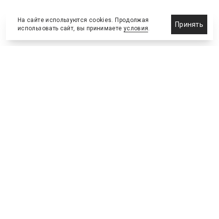
На сайте используются cookies. Продолжая
Принять
использовать сайт, вы принимаете
условия
.
Назначения и отставки
Выставки и конференции
Новости партнеров
Право
Спортивные сооружения
Соглашения и сделки
Спортивные мероприятия
Образование и карьера
Реклама и маркетинг
Технологии
Инвестиции и финансы
Управленческие решения