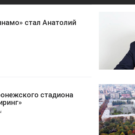
инамо» стал Анатолий
ронежского стадиона
иринг»
ы