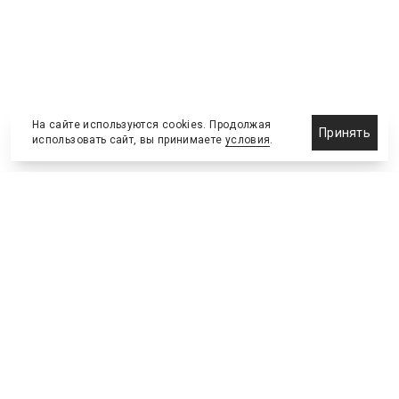
На сайте используются cookies. Продолжая
Принять
использовать сайт, вы принимаете
условия
.
Новости
Бизнес-клуб
О холдинге
Команда
NEW
№2, ИЮНЬ 2026
№64 ИЮНЬ