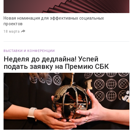
Новая номинация для эффективных социальных
проектов
18 марта
ВЫСТАВКИ И КОНФЕРЕНЦИИ
Неделя до дедлайна! Успей
подать заявку на Премию СБК