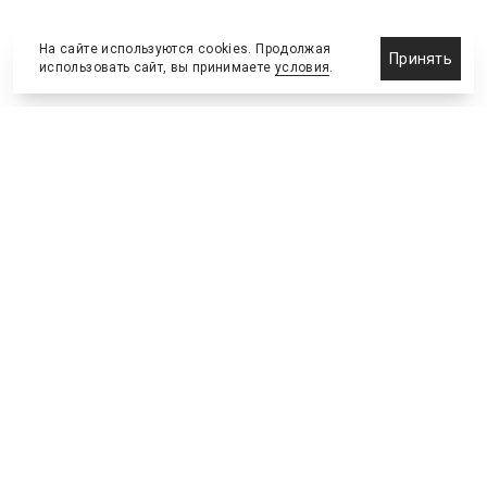
На сайте используются cookies. Продолжая
Принять
использовать сайт, вы принимаете
условия
.
Назначения и отставки
Выставки и конференции
Новости партнеров
Право
Спортивные сооружения
Соглашения и сделки
Спортивные мероприятия
Образование и карьера
Реклама и маркетинг
Технологии
Инвестиции и финансы
Управленческие решения