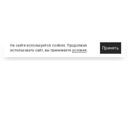
На сайте используются cookies. Продолжая
Принять
использовать сайт, вы принимаете
условия
.
Назначения и отставки
Выставки и конференции
Новости партнеров
Право
Спортивные сооружения
Соглашения и сделки