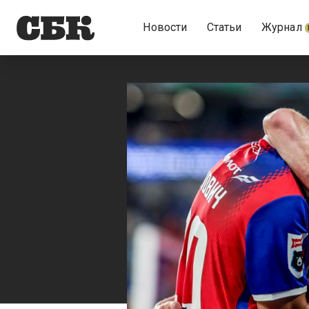
Новости
Статьи
Журнал