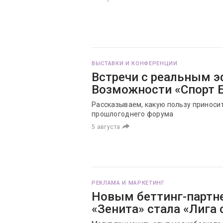
ВЫСТАВКИ И КОНФЕРЕНЦИИ
Встречи с реальным 
Возможности «Спорт Б
Рассказываем, какую пользу приносит
прошлогоднего форума
5 августа
РЕКЛАМА И МАРКЕТИНГ
Новым беттинг-партн
«Зенита» стала «Лига 