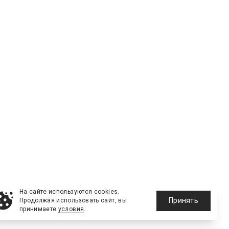
На сайте используются cookies.
Принять
Продолжая использовать сайт, вы
принимаете
условия
.