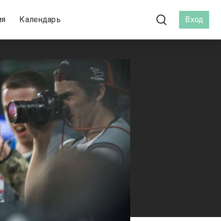
ия
Календарь
Вход