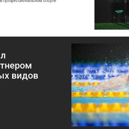
 в профессиональном спорте
ал
ртнером
ых видов