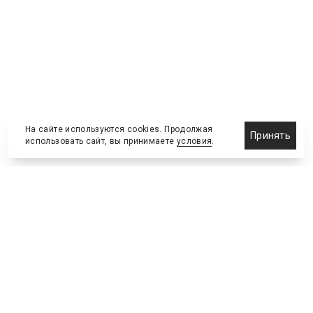
На сайте используются cookies. Продолжая
Принять
использовать сайт, вы принимаете
условия
.
Назначения и отставки
Выставки и конференции
Новости партнеров
Право
Спортивные сооружения
Соглашения и сделки