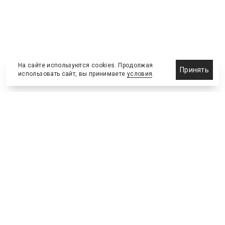
На сайте используются cookies. Продолжая
Принять
использовать сайт, вы принимаете
условия
.
Назначения и отставки
Выставки и конференции
Новости партнеров
Право
Спортивные сооружения
Соглашения и сделки
Спортивные мероприятия
Образование и карьера