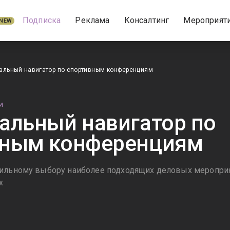
Подписка
Реклама
Консалтинг
Мероприят
NEW
альный навигатор по спортивным конференциям
И
альный навигатор по
вным конференциям
вильному выбору наиболее подходящих деловых меропри
х