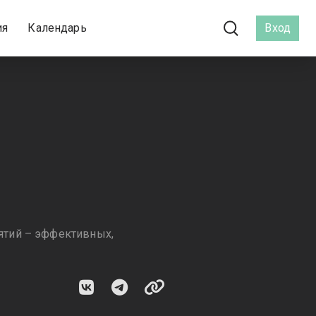
ия
Календарь
Вход
ятий – эффективных,