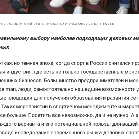
ИТЕ ОШИБОЧНЫЙ ТЕКСТ МЫШКОЙ И НАЖМИТЕ
CTRL
+
ENTER
равильному выбору наиболее подходящих деловых м
дных
кая, но темная эпоха, когда спорт в России считался п
ая индустрия, где есть не только государственные мон
пешных бизнесов. Большинство предпринимателей и мен
de man, люди, самостоятельно нашедшие возможности дл
ые площадки для получения образования и развития сет
 Таких мероприятий в спортивном менеджменте и марке
се больше. Посетить все невозможно, да и не нужно. А 
аждого варианта и его потенциальной пользы для вашей 
оведя исследование современного рынка деловых спор