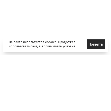
На сайте используются cookies. Продолжая
Принять
использовать сайт, вы принимаете
условия
.
Назначения и отставки
Выставки и конференции
Новости партнеров
Право
Спортивные сооружения
Соглашения и сделки