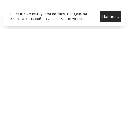
На сайте используются cookies. Продолжая
Принять
использовать сайт, вы принимаете
условия
.
Назначения и отставки
Выставки и конференции
Новости партнеров
Право
Спортивные сооружения
Соглашения и сделки
Спортивные мероприятия
Образование и карьера
Реклама и маркетинг
Технологии
Инвестиции и финансы
Управленческие решения