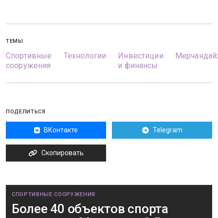
ТЕМЫ
Спортивные
Технологии
Инвестиции
Мерчандай
сооружения
и финансы
ПОДЕЛИТЬСЯ
ВКонтакте
Telegram
Скопировать
СПОРТИВНЫЕ СООРУЖЕНИЯ
Более 40 объектов спорта