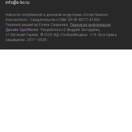
info@s-bc.ru
Новости спортивной и деловой индустрии «Спорт Бизнес
Консалтинг». Свидетельство СМИ ЭЛ № ФС77-47450.
Главный редактор Елена Савраева.
Правовая информация
.
Дизайн SportNoise
. Разработка v2:Андрей Загоруйко,
v1:Евгений Горяев. © ООО ИД «ГлобалМедиа». +16. Все права
защищены. 2011–2026.