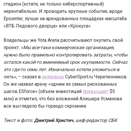
стадион (кстати, не только киберспортивный)
нерентабельно. И проводить крупные события, вроде
Epicenter, лучше на арендованных площадках масштаба
«ВТБ Ледового дворца» или «Крокуса».
Владельцы же Yota Arena рассчитывают окупить свой
проект.
«Мы все-таки коммерческая организация,
нужно было правильно контролировать затраты, чтобы
остался какой-то вменяемый срок окупаемости. Сейчас
это где-то семь лет. Изначально хотели уложиться в
пять»
, – сказал в
интервью
CyberSport.ru Черепенников.
Он же назвал арену «одним из самых рискованных
шагов ESforce» (объем инвестиций
превышает
$5
млн) и отметил, что без вложений Алишера Усманова
все выглядело бы гораздо скромнее.
Текст и фото:
Дмитрий Христич
, шеф-редактор СБК