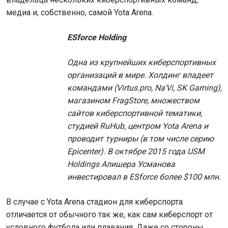
медиа и, собственно, самой Yota Arena.
ES
force Holding
Одна из крупнейших киберспортивных
организаций в мире. Холдинг владеет
командами (Virtus.pro, Na'Vi,
SK
Gaming),
магазином
FragStore, множеством
сайтов киберспортивной тематики,
студией
RuHub, центром
Yota
Arena и
проводит турниры (в том числе серию
Epicenter). В октябре 2015 года USM
Holdings Алишера Усманова
инвестировал в ES
force более $100 млн.
В случае с Yota Arena стадион для киберспорта
отличается от обычного так же, как сам киберспорт от
условного футбола или плавания. Даже со стороны