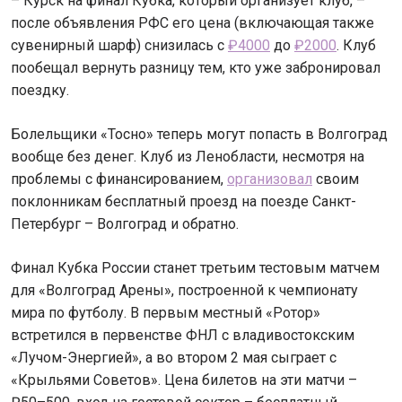
– Курск на финал Кубка, который организует клуб, –
после объявления РФС его цена (включающая также
сувенирный шарф) снизилась с
₽4000
до
₽2000
. Клуб
пообещал вернуть разницу тем, кто уже забронировал
поездку.
Болельщики «Тосно» теперь могут попасть в Волгоград
вообще без денег. Клуб из Ленобласти, несмотря на
проблемы с финансированием,
организовал
своим
поклонникам бесплатный проезд на поезде Санкт-
Петербург – Волгоград и обратно.
Финал Кубка России станет третьим тестовым матчем
для «Волгоград Арены», построенной к чемпионату
мира по футболу. В первым местный «Ротор»
встретился в первенстве ФНЛ с владивостокским
«Лучом-Энергией», а во втором 2 мая сыграет с
«Крыльями Советов». Цена билетов на эти матчи –