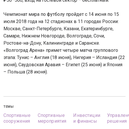
₽50–500, вход на гостевой сектор – бесплатный.
Чемпионат мира по футболу пройдет с 14 июня по 15
июля 2018 года на 12 стадионах в 11 городах России:
Москве, Санкт-Петербурге, Казани, Екатеринбурге,
Самаре, Нижнем Новгороде, Волгограде, Сочи,
Ростове-на-Дону, Калининграде и Саранске.
«Волгоград Арена» примет четыре матча группового
этапа: Тунис – Англия (18 июня), Нигерия – Исландия (22
июня), Саудовская Аравия – Египет (25 июня) и Япония
– Польша (28 июня).
ТЕМЫ
Спортивные
Спортивные
Инвестиции
Управлен
сооружения
мероприятия
и финансы
решения