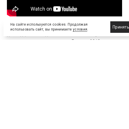
На сайте используются cookies. Продолжая
45-тысячная «Самара Арена» стала последним,
Принят
использовать сайт, вы принимаете
условия
.
двенадцатым стадионом чемпионата мира,
введенным в эксплуатацию. Ранее в 2018 году
разрешения получили стадионы
«Нижний Новгород»
и «Калининград»
, «
Мордовия Арена
», «
Волгоград
Арена
», «
Ростов Арена
» и «
Екатеринбург Арена
».
Летом 2017 года
заработала
Большая спортивная
арена «Лужники», которая примет финал чемпионата
мира. А еще на четырех стадионах турнира – «Санкт-
Петербург», «Спартак» («Открытие Арена»), «Казань
Арена» и «Фишт» – в 2017-м прошли игры Кубка
конфедераций. Генподрядчик «Самара Арены» –
ПСО «Казань», заказчик – ФГУП «Спорт-Ин».
Чемпионат мира по футболу пройдет с 14 июня по