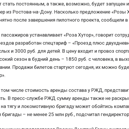
 стать постоянным, а также, возможно, будет запущен и
мер из Ростова-на-Дону. Насколько предложение «Розы 
онятно после завершения пилотного проекта, сообщили в
я пассажиров устанавливает «Роза Хутор», говорит сотр
оездов разработан спецтариф – «Проезд плюс двухднев
слых и 3000 руб. для детей. В цену входит и провоз спор
сокий сезон в будний день – 1850 руб. с человека, в вых
нии. Продажи билетов стартуют сегодня, их можно буде
р».
в том числе стоимость аренды состава у РЖД, представи
ть. В пресс-службе РЖД сумму аренды также не раскры
 на тягу и локомотивную бригаду может обойтись компан
 и бригады – не менее 25 млн руб., подсчитал гендиректо