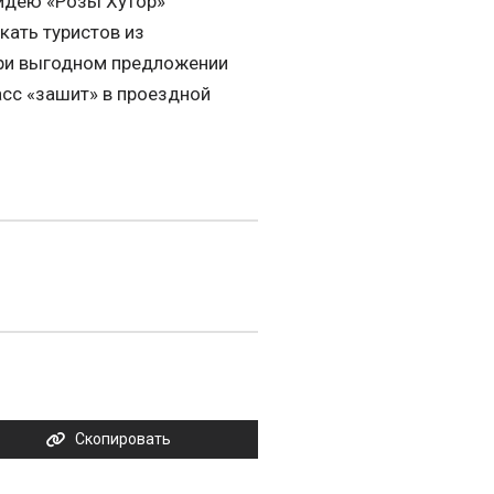
 идею «Розы Хутор»
кать туристов из
при выгодном предложении
асс «зашит» в проездной
Скопировать