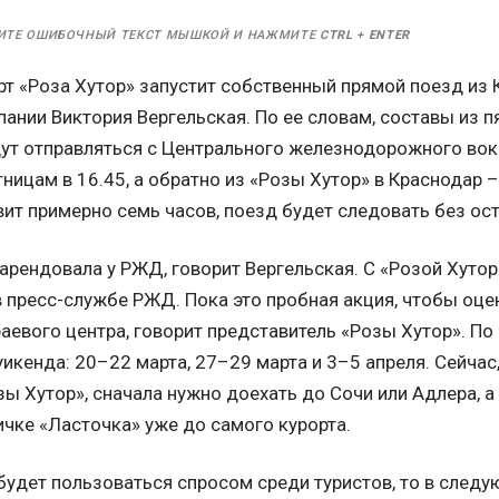
ИТЕ ОШИБОЧНЫЙ ТЕКСТ МЫШКОЙ И НАЖМИТЕ
CTRL
+
ENTER
т «Роза Хутор» запустит собственный прямой поезд из 
ании Виктория Вергельская. По ее словам, составы из п
дут отправляться с Центрального железнодорожного вок
тницам в 16.45, а обратно из «Розы Хутор» в Краснодар –
вит примерно семь часов, поезд будет следовать без ос
арендовала у РЖД, говорит Вергельская. С «Розой Хуто
в пресс-службе РЖД. Пока это пробная акция, чтобы оце
раевого центра, говорит представитель «Розы Хутор». По
уикенда: 20–22 марта, 27–29 марта и 3–5 апреля. Сейчас
ы Хутор», сначала нужно доехать до Сочи или Адлера, а
чке «Ласточка» уже до самого курорта.
будет пользоваться спросом среди туристов, то в след