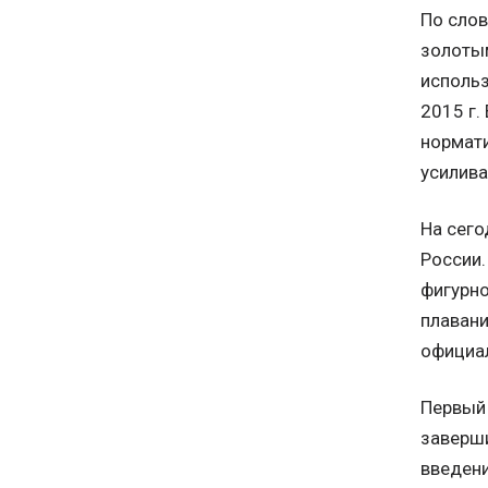
По слов
золотым
использ
2015 г.
нормати
усилива
На сего
России.
фигурн
плавани
официа
Первый 
заверши
введени