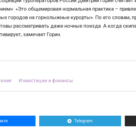
социации туроператоров России Дмитрий Горин считает
ием»: «Это общемировая нормальная практика – привле
ых городов на горнолыжные курорты». По его словам, 
отовы рассматривать даже ночные поезда. А когда скип
тивирует, замечает Горин.
жения
Инвестиции и финансы
акте
Telegram