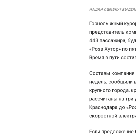
НАШЛИ ОШИБКУ? ВЫДЕЛ
Горнолыжный курор
представитель комп
443 пассажира, бу
«Роза Хутор» по пя
Время в пути соста
Составы компания 
недель, сообщили 
крупного города, к
рассчитаны на три 
Краснодара до «Роз
скоростной электри
Если предложение 