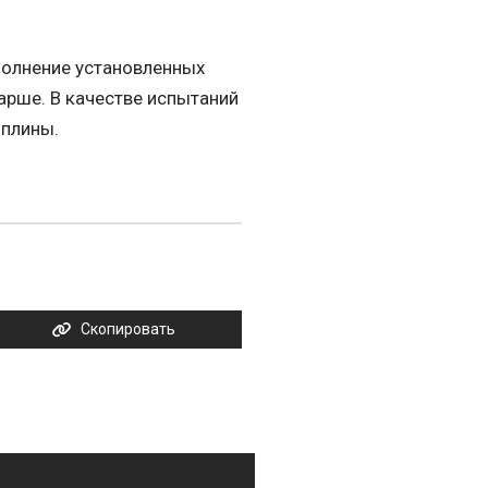
полнение установленных
тарше. В качестве испытаний
иплины.
Скопировать