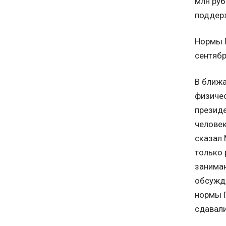
млн руб
поддерж
Нормы Г
сентябр
В ближа
физичес
президе
человек
сказал 
только 
занимаю
обсужда
нормы Г
сдавали