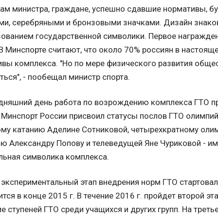
ам министра, граждане, успешно сдавшие нормативы, б
и, серебряными и бронзовыми значками. Дизайн знаков
ованием государственной символики. Первое награжден
 В Минспорте считают, что около 70% россиян в настоя
вы комплекса. "Но по мере физического развития обще
ться", - пообещал министр спорта.
дняшний день работа по возрождению комплекса ГТО пр
 Минспорт России присвоил статусы послов ГТО олимпи
ому катанию Аделине Сотниковой, четырехкратному оли
ю Александру Попову и телеведущей Яне Чуриковой - и
льная символика комплекса.
экспериментальный этап внедрения норм ГТО стартовал 
тся в конце 2015 г. В течение 2016 г. пройдет второй эт
е ступеней ГТО среди учащихся и других групп. На трет