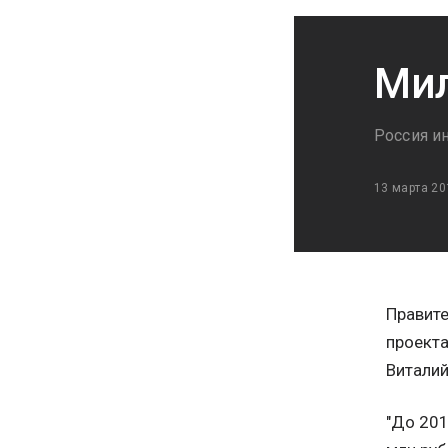
Мил
Россия ин
13 марта 20
Правите
проекта
Виталий
"До 201