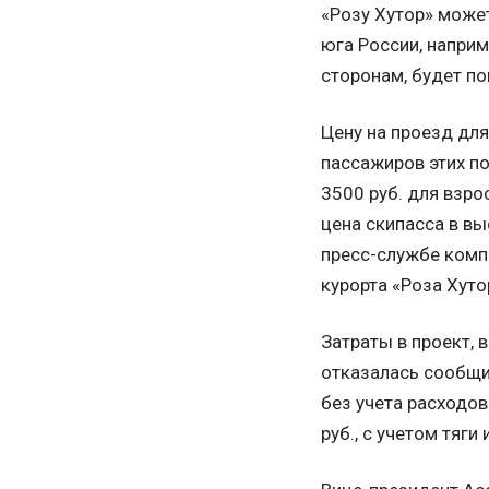
«Розу Хутор» может
юга России, напри
сторонам, будет п
Цену на проезд дл
пассажиров этих п
3500 руб. для взро
цена скипасса в вы
пресс-службе компа
курорта «Роза Хуто
Затраты в проект, 
отказалась сообщи
без учета расходов
руб., с учетом тяги