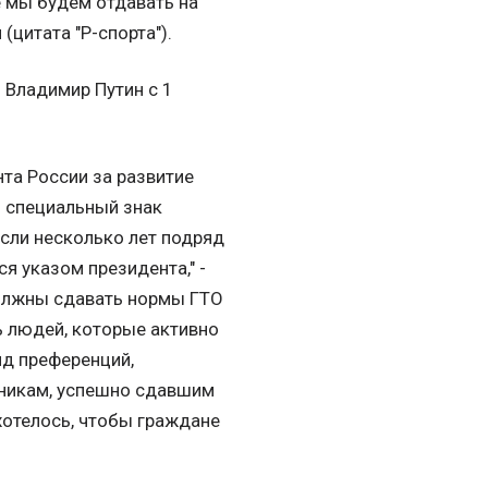
е мы будем отдавать на
(цитата "Р-спорта").
 Владимир Путин с 1
та России за развитие
н специальный знак
Если несколько лет подряд
я указом президента," -
 должны сдавать нормы ГТО
ь людей, которые активно
яд преференций,
дникам, успешно сдавшим
хотелось, чтобы граждане