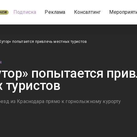
Подписка
Реклама
Консалтинг
Мероприят
NEW
Хутор» попытается привлечь местных туристов
Я
утор» попытается прив
 туристов
оезд из Краснодара прямо к горнолыжному курорту