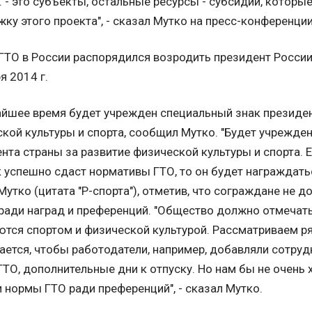
. - это субъекты, остальные ресурсы - субсидии, которы
ку этого проекта", - сказал Мутко на пресс-конференции 
ТО в России распорядился возродить президент России
я 2014 г.
йшее время будет учрежден специальный знак президен
кой культуры и спорта, сообщил Мутко. "Будет учрежде
нта страны за развитие физической культуры и спорта. 
 успешно сдаст нормативы ГТО, то он будет награждатьс
Мутко (цитата "Р-спорта"), отметив, что сограждане не
ради наград и преференций. "Общество должно отмечат
тся спортом и физической культурой. Рассматриваем р
ется, чтобы работодатели, например, добавляли сотру
ТО, дополнительные дни к отпуску. Но нам бы не очень 
 нормы ГТО ради преференций", - сказал Мутко.