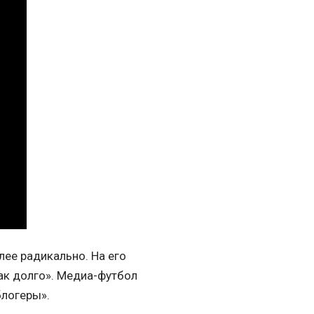
ее радикально. На его
так долго». Медиа-футбол
блогеры».