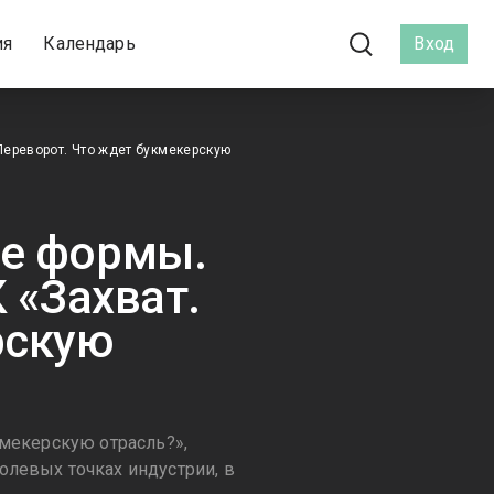
ия
Календарь
Вход
Переворот. Что ждет букмекерскую
ые формы.
 «Захват.
рскую
кмекерскую отрасль?»,
олевых точках индустрии, в