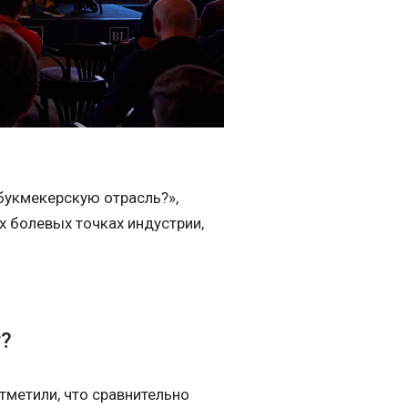
 букмекерскую отрасль?»,
х болевых точках индустрии,
т?
тметили, что сравнительно