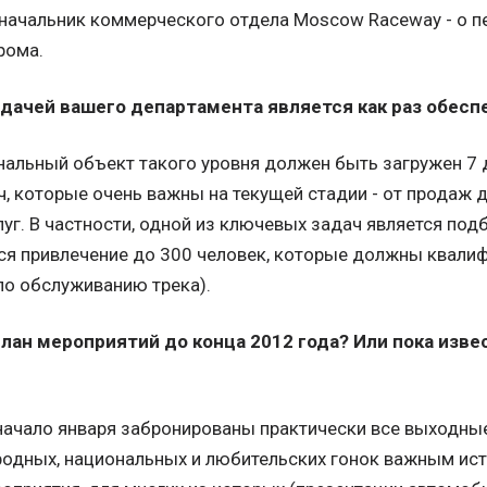
 начальник коммерческого отдела Moscow Raceway - о п
рома.
адачей вашего департамента является как раз обесп
нальный объект такого уровня должен быть загружен 7 д
ч, которые очень важны на текущей стадии - от продаж 
уг. В частности, одной из ключевых задач является под
ся привлечение до 300 человек, которые должны квали
по обслуживанию трека).
план мероприятий до конца 2012 года? Или пока изве
 начало января забронированы практически все выходные
одных, национальных и любительских гонок важным ис