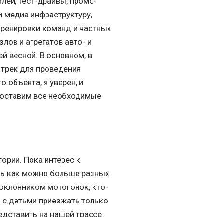
лей, тест-драйвы, промо-
и медиа инфраструктуру,
тренировки команд и частных
лов и агрегатов авто- и
й весной. В основном, в
 трек для проведения
 объекта, я уверен, и
доставим все необходимые
ории. Пока интерес к
ить как можно больше разных
поклонником мотогонок, кто-
, с детьми приезжать только
едставить на нашей трассе