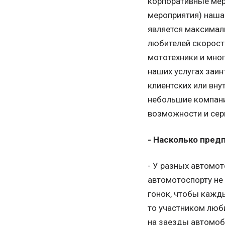
корпоративные меро
мероприятия) наша 
является максимал
любителей скорости
мототехники и мно
наших услугах заи
клиентских или вну
небольшие компани
возможности и сер
- Насколько пред
- У разных автомот
автомотоспорту не
гонок, чтобы кажды
то участником люби
на заезды автомоб