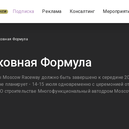
Подписка
Реклама
Консалтинг
Мероприят
NEW
ковная Формула
ковная Формула
ы Moscow Raceway должно быть завершено к середине 20
не планирует - 14-15 июля одновременно с церемонией от
. О строительстве Многофункциональный автодром Mosco