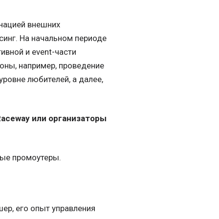
инацией внешних
рсинг. На начальном периоде
ивной и event-части
оны, например, проведение
ровне любителей, а далее,
Raceway или организаторы
мые промоутеры.
шер, его опыт управления