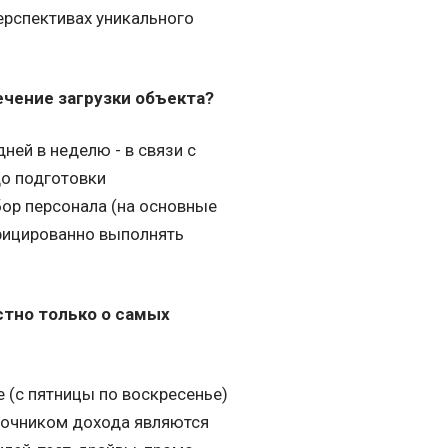
ерспективах уникального
ечение загрузки объекта?
ней в неделю - в связи с
до подготовки
бор персонала (на основные
фицированно выполнять
стно только о самых
 (с пятницы по воскресенье)
точником дохода являются