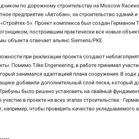
дчиком по дорожному строительству на Moscow Racewa
ное предприятие «Автобан», за строительство зданий и
 «Стройтех-5». Проект комплекса был создан Германом 
тогонщиком, построившим практически все новые объект
мы объекта отвечает альянс Siemens/PKE.
ожности при реализации проекта создают неблагоприя
нты. Помимо Tilke Engeneering, в работе принимал участ
оторый занимался адаптацией плана сооружения. В ходе 
вщики добавили дополнительный слой песка, который д
 Трибуны было решено установить на свайный фундамент
 участие в проекте на всех этапах строительства - Герма
т, например, чтобы проверить качество укладываемого а