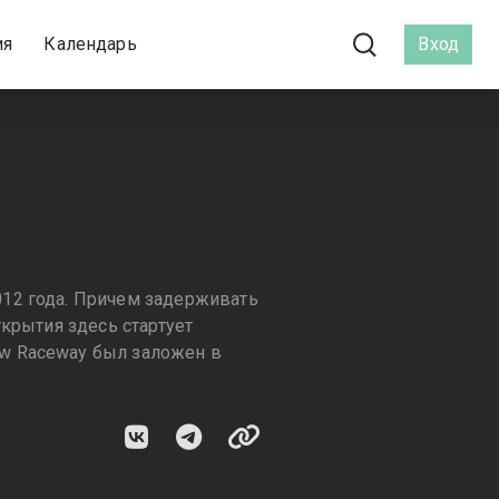
ия
Календарь
Вход
12 года. Причем задерживать
крытия здесь стартует
w Raceway был заложен в