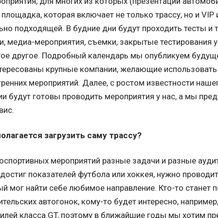
приятия, для многих из которых (презентации автомоби
площадка, которая включает не только трассу, но и VIP 
ьно подходящей. В будние дни будут проходить тесты и 
, медиа-мероприятия, съемки, закрытые тестирования уз
гое другое. Подробный календарь мы опубликуем будуще
нтересованы крупные компании, желающие использовать
тренних мероприятий. Далее, с ростом известности нашего
и будут готовы проводить мероприятия у нас, а мы пре
вис.
полагается загрузить саму трассу?
оспортивных мероприятий разные задачи и разные аудит
 достиг показателей футбола или хоккея, нужно провод
й мог найти себе любимое направление. Кто-то станет 
тельских автогонок, кому-то будет интересно, например
илей класса GT, поэтому в ближайшие годы мы хотим пр