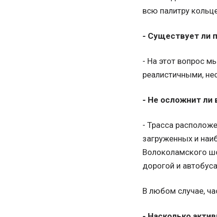
всю палитру кольц
- Существует ли 
- На этот вопрос м
реалистичными, не
- Не осложнит ли
- Трасса располож
загруженных и наиб
Волоколамского шо
дорогой и автобус
В любом случае, ча
- Насколько акти