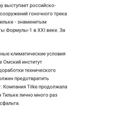
y выступает российско-
 сооружений гоночного трека
Тильке - знаменитым
ы Формулы-1 в XXI веке. За
тные климатические условия
ие Омский институт
доработки технического
олжен предотвратить
. Компания Tilke продолжала
н Тильке лично много раз
сфальта.