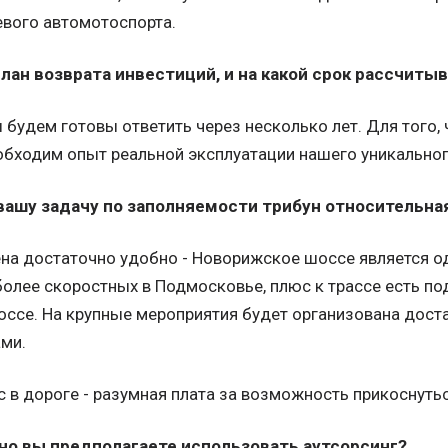
евого автомотоспорта.
план возврата инвестиций, и на какой срок рассчит
ы будем готовы ответить через несколько лет. Для того,
обходим опыт реальной эксплуатации нашего уникальног
 вашу задачу по заполняемости трибун относительн
ена достаточно удобно - Новорижское шоссе является о
олее скоростных в Подмосковье, плюс к трассе есть по
ссе. На крупные мероприятия будет организована дост
ами.
с в дороге - разумная плата за возможность прикоснутьс
вно вы предполагаете использовать аутсорсинг?