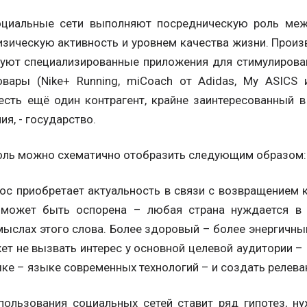
оциальные сети выполняют посредническую роль меж
изическую активность и уровнем качества жизни. Произ
уют специализированные приложения для стимулирова
вары (Nike+ Running, miCoach от Adidas, My ASICS 
есть ещё один контрагент, крайне заинтересованный 
ия, - государство.
оль можно схематично отобразить следующим образом:
рос приобретает актуальность в связи с возвращением 
 может быть оспорена – любая страна нуждается в 
смыслах этого слова. Более здоровый – более энергичн
жет не вызвать интерес у основной целевой аудитории 
ыке – языке современных технологий – и создать релева
пользования социальных сетей ставит ряд гипотез, 