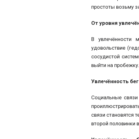
простоты возьму за
От уровня увлечё
В увлечённости 
удовольствие (гед
сосудистой систем
выйти на пробежку
Увлечённость бег
Социальные связи
проиллюстрироват
связи становятся 
второй половинки 