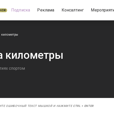
Подписка
Реклама
Консалтинг
Мероприят
NEW
а километры
а километры
тиях спортом
ИТЕ ОШИБОЧНЫЙ ТЕКСТ МЫШКОЙ И НАЖМИТЕ
CTRL
+
ENTER