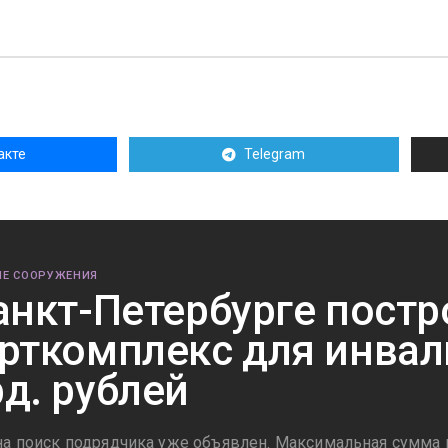
акте
Telegram
Е СООРУЖЕНИЯ
анкт-Петербурге постр
рткомплекс для инвали
д. рублей
на поиск подрядчика уже объявлен. Максимальная сумма к