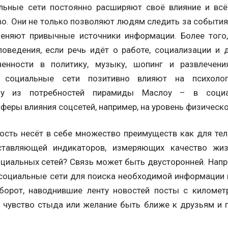
льные сети постоянно расширяют своё влияние и вс
во. Они не только позволяют людям следить за события
аменяют привычные источники информации. Более того
оведения, если речь идёт о работе, социализации и д
ченности в политику, музыку, шопинг и развлечени
о социальные сети позитивно влияют на психолог
ну из потребностей пирамиды Маслоу – в социа
еры влияния соцсетей, например, на уровень физическо
ость несёт в себе множество преимуществ как для тела
тавляющей индикаторов, измеряющих качество жиз
циальных сетей? Связь может быть двусторонней. Напр
 социальные сети для поиска необходимой информации 
оборот, наводнившие ленту новостей посты с килом
 чувство стыда или желание быть ближе к друзьям и 