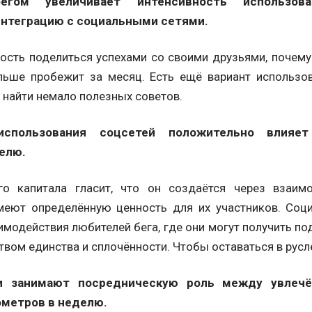
егом увеличивает интенсивность использова
интеграцию с социальными сетями.
ость поделиться успехами со своими друзьями, почему
ольше пробежит за месяц. Есть ещё вариант использо
 найти немало полезных советов.
использования соцсетей положительно влияе
елю.
го капитала гласит, что он создаётся через взаим
меют определённую ценность для их участников. Соц
имодействия любителей бега, где они могут получить п
твом единства и сплочённости. Чтобы оставаться в русл
и занимают посредническую роль между увлеч
метров в неделю.