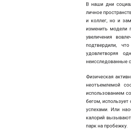
В наши дни социа
личное пространст
и коллег, но и з
изменить модели п
увеличения вовле
подтвердили, чт
удовлетворяя од
неисследованные сф
Физическая активн
неотъемлемой сос
использованием со
бегом, использует
успехами. Или на
калорий вызывают
парк на пробежку.