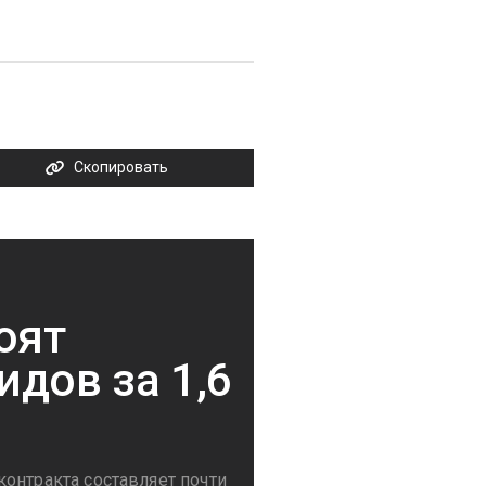
Скопировать
оят
дов за 1,6
онтракта составляет почти