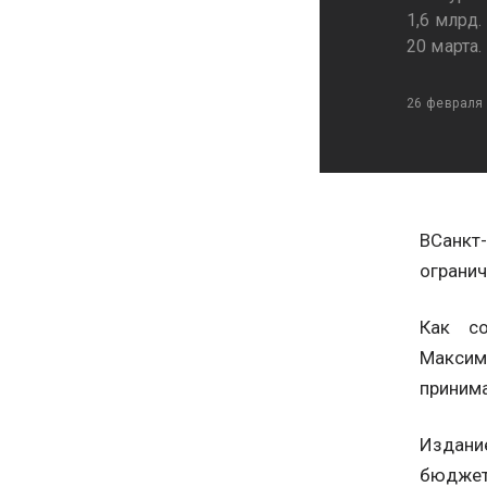
1,6 млрд.
20 марта.
26 февраля
ВСанкт-
ограни
Как со
Максим
принима
Издание
бюджета