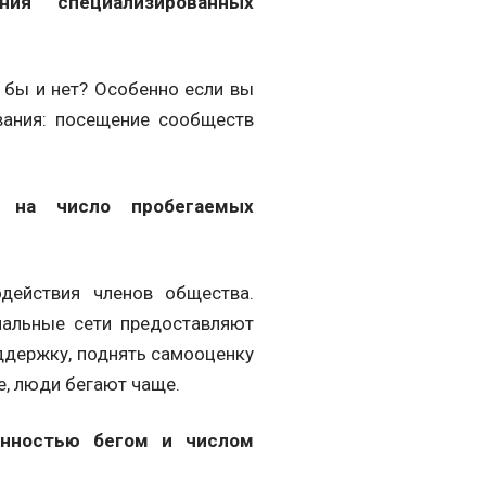
ния специализированных
 бы и нет? Особенно если вы
вания: посещение сообществ
т на число пробегаемых
одействия членов общества.
иальные сети предоставляют
оддержку, поднять самооценку
е, люди бегают чаще.
ённостью бегом и числом