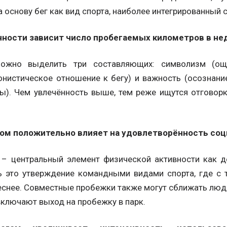
 основу бег как вид спорта, наиболее интегрированный 
нности зависит число пробегаемых километров в не
можно выделить три составляющих: символизм (ощ
онистическое отношение к бегу) и важность (осознани
ы). Чем увлечённость выше, тем реже ищутся отговорк
.
ом положительно влияет на удовлетворённость соц
 – центральный элемент физической активности как д
ь это утверждение командными видами спорта, где с 
теснее. Совместные пробежки также могут сближать люд
включают выход на пробежку в парк.