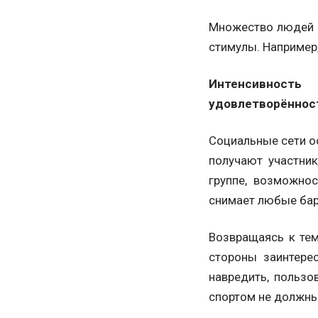
Множество людей б
стимулы. Например,
Интенсивность
удовлетворённос
Социальные сети о
получают участни
группе, возможно
снимает любые ба
Возвращаясь к те
стороны заинтере
навредить, пользо
спортом не должны