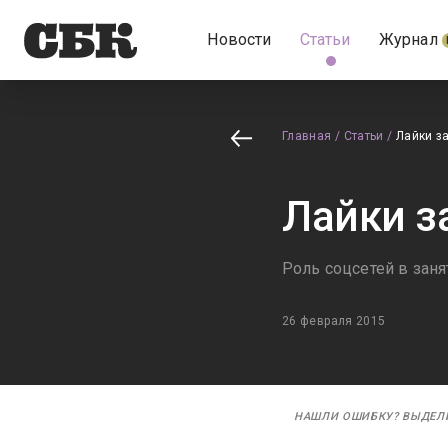
Новости
Статьи
Журнал
Главная
/
Статьи
/
Лайки з
Лайки з
Роль соцсетей в заня
26 февраля 2015
НАШЛИ ОШИБКУ? ВЫДЕЛ