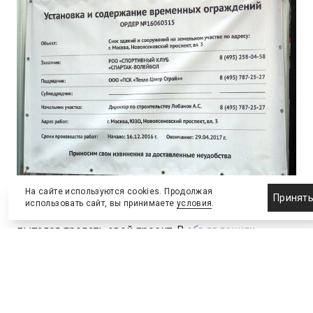
На сайте используются cookies. Продолжая
Принят
использовать сайт, вы принимаете
условия
.
За это время «Спартак-волейбол» неоднократно
пытался продать свой проект. В
объявлениях
,
доступных в сети, предлагается полный комплект
документов для выхода на площадку и
строительства гостиницы с ГПЗУ от октября 2013
года за $18 млн.