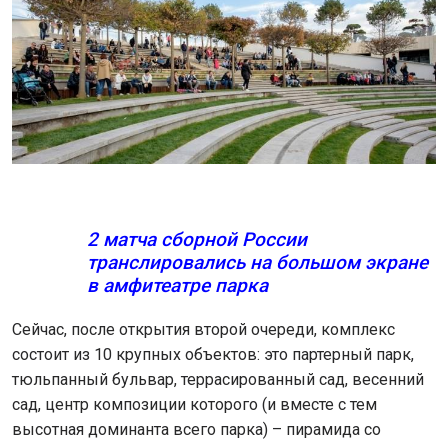
2 матча сборной России
транслировались на большом экране
в амфитеатре парка
Сейчас, после открытия второй очереди, комплекс
состоит из 10 крупных объектов: это партерный парк,
тюльпанный бульвар, террасированный сад, весенний
сад, центр композиции которого (и вместе с тем
высотная доминанта всего парка) – пирамида со