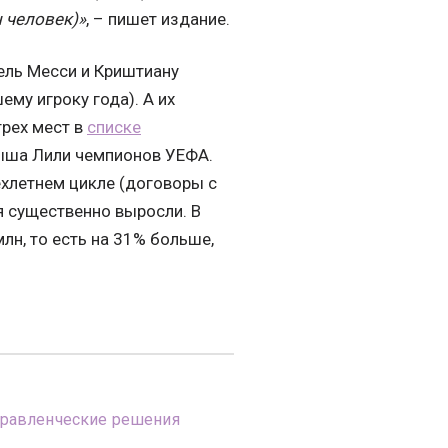
 человек)»
, – пишет издание.
ель Месси и Криштиану
му игроку года). А их
трех мест в
списке
ыша Лили чемпионов УЕФА.
ехлетнем цикле (договоры с
я существенно выросли. В
лн, то есть на 31% больше,
равленческие решения