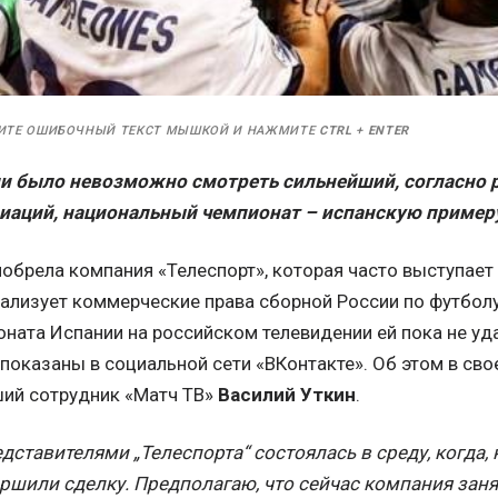
ИТЕ ОШИБОЧНЫЙ ТЕКСТ МЫШКОЙ И НАЖМИТЕ
CTRL
+
ENTER
ии было невозможно смотреть сильнейший, согласно 
иаций, национальный чемпионат – испанскую пример
иобрела компания «Телеспорт», которая часто выступае
еализует коммерческие права сборной России по футбол
ната Испании на российском телевидении ей пока не уда
 показаны в социальной сети «ВКонтакте». Об этом в св
ий сотрудник «Матч ТВ»
Василий Уткин
.
дставителями „Телеспорта“ состоялась в среду, когда, 
ршили сделку. Предполагаю, что сейчас компания зан