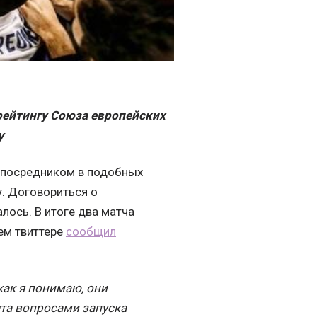
рейтингу Союза европейских
у
т посредником в подобных
у. Договориться о
лось. В итоге два матча
оем твиттере
сообщил
как я понимаю, они
ята вопросами запуска