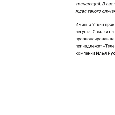
трансляций. В свою
ждал такого случа
Именно Уткин прок
августа. Ссылки на
проанонсировавшей,
принадлежат «Телес
компании
Илья Ру