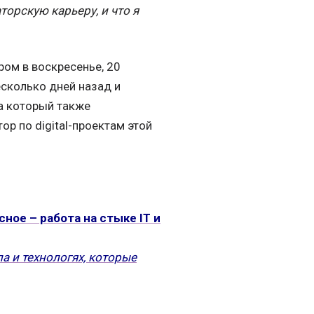
торскую карьеру, и что я
ом в воскресенье, 20
есколько дней назад и
на который также
р по digital-проектам этой
ное – работа на стыке IT и
а и технологях, которые