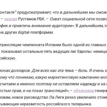
онтакте“ предусматривает, что в дальнейшем мы смож
–
сказал
Рустамов РБК. –
Охват социальной сети позв
фик и привлечь внимание аудитории»
. ​В дальнейшем, 
а других digital-платформах.
 трансляции чемпионата Испании было одной из главных 
 показывал остальные пять ведущих лиг Европы: немецк
сийскую.
онах долларов. Для всех нас эта тема – боль. Я очень
тому что понимаю, какую маркетинговую кампанию могл
считаем и именно поэтому не оставляем надежду и на
стью прав, и на показ трансляций»
, –
объясняла
генера
ловам, новое руководство Ла Лиги резко увеличило стои
итывающие неразвитость российского телерынка.