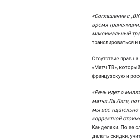
«Соглашение с „ВК
время трансляции,
максимальный тра
транслироваться и н
Отсутствие прав на
«Матч ТВ», который
французскую и рос
«Речь идет о милли
матчи Ла Лиги, по
мы все тщательно 
корректной стоимо
Канделаки. По ее с
делать скидки, уч