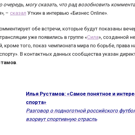
 очередь, могу сказать, что рад возобновить коммента
я»
, –
сказал
Уткин в интервью «Бизнес Online».
омментирует обе встречи, которые будут показаны вечер
 трансляции уже появились в группе «
Сила
», созданной н
 кроме того, показ чемпионата мира по борьбе, права 
порту». В контактных данных сообщества указан директо
стамов
.
Илья Рустамов: «Самое понятное и интерес
спорта»
Разговор о подноготной российского футбол
взорвут спортивную отрасль