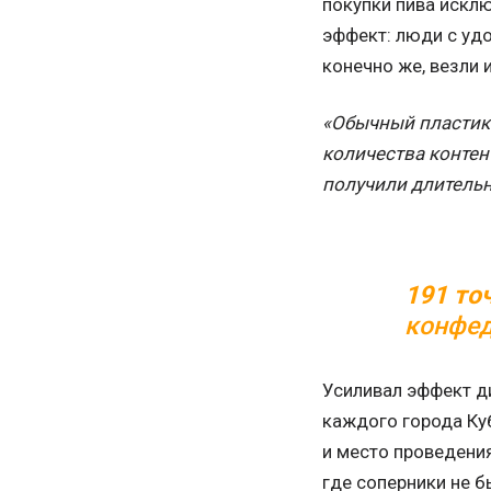
покупки пива искл
эффект: люди с уд
конечно же, везли 
«Обычный пластико
количества контен
получили длительн
191 то
конфед
Усиливал эффект д
каждого города Ку
и место проведения
где соперники не б