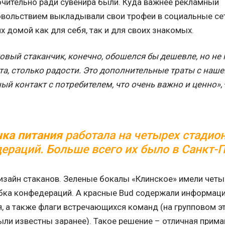
ючительно ради сувенира были. Куда важнее рекламный
овольствием выкладывали свои трофеи в социальные сет
их домой как для себя, так и для своих знакомых.
вый стаканчик, конечно, обошелся бы дешевле, но не 
та, столько радости. Это дополнительные траты с наш
ый контакт с потребителем, что очень важно и ценно»
,
чка питания
работала на четырех стадио
ераций. Больше всего их было в Санкт-П
изайн стаканов. Зеленые бокалы «Клинское» имели четы
бка конфедераций. А красные Bud содержали информаци
, а также флаги встречающихся команд (на групповом эт
ыли известны заранее). Такое решение – отличная прим