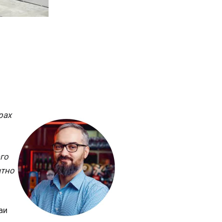
рах
го
атно
аи