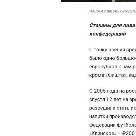
НАШЛИ ОШИБКУ? ВЫДЕЛ
Стаканы для пива
конфедераций
С точки зрения ср
было одно большое
еврокубков к нам р
кроме «Фишта», за
С 2005 года на рос
спустя 12 лет на в
разрешили стать и
напитки производст
федерации футбола 
«Клинское» – ₽200