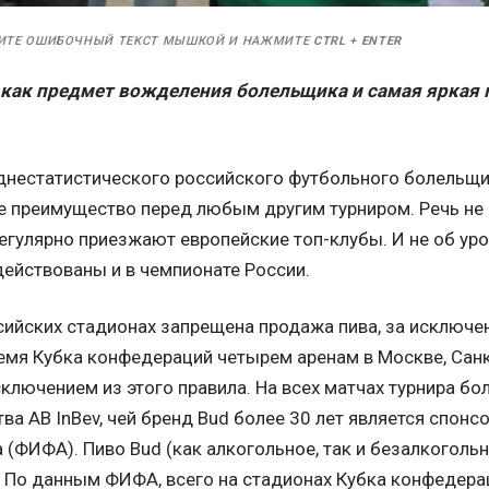
ИТЕ ОШИБОЧНЫЙ ТЕКСТ МЫШКОЙ И НАЖМИТЕ
CTRL
+
ENTER
 как предмет вожделения болельщика и самая яркая 
еднестатистического российского футбольного болельщи
 преимущество перед любым другим турниром. Речь не 
егулярно приезжают европейские топ-клубы. И не об уро
действованы и в чемпионате России.
сийских стадионах запрещена продажа пива, за исключе
ремя Кубка конфедераций четырем аренам в Москве, Санк
сключением из этого правила. На всех матчах турнира б
ва AB InBev, чей бренд Bud более 30 лет является спо
(ФИФА). Пиво Bud (как алкогольное, так и безалкогольно
. По данным ФИФА, всего на стадионах Кубка конфедера