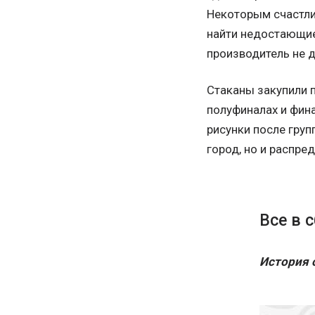
Некоторым счастли
найти недостающие
производитель не д
Стаканы закупили 
полуфиналах и фин
рисунки после груп
город, но и распре
Все в 
История 