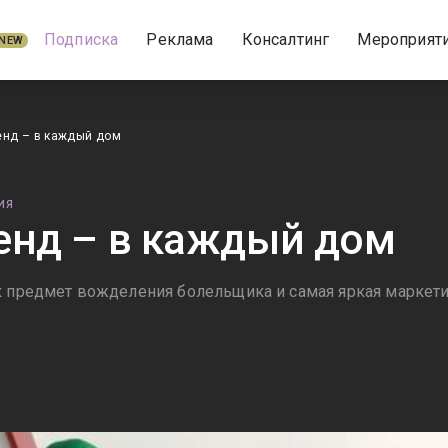
Подписка
Реклама
Консалтинг
Мероприят
NEW
енд – в каждый дом
ИЯ
енд – в каждый дом
к предмет вожделения болельщика и самая яркая маркети