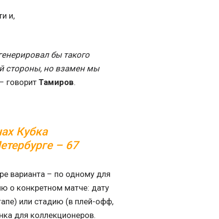
и и,
генерировал бы такого
ей стороны, но взамен мы
 – говорит
Тамиров
.
нах Кубка
етербурге – 67
ре варианта – по одному для
ю о конкретном матче: дату
апе) или стадию (в плей-офф,
анка для коллекционеров.