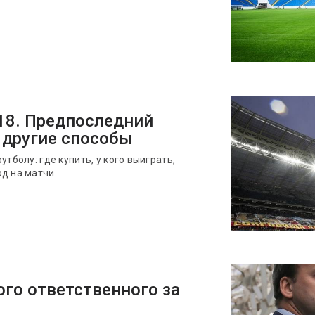
18. Предпоследний
 другие способы
тболу: где купить, у кого выиграть,
од на матчи
ого ответственного за