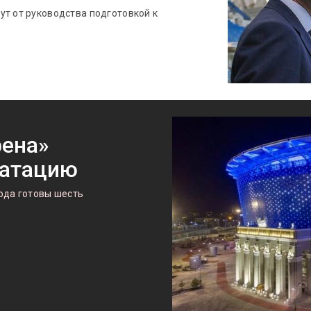
ут от руководства подготовкой к
рена»
уатацию
ода готовы шесть