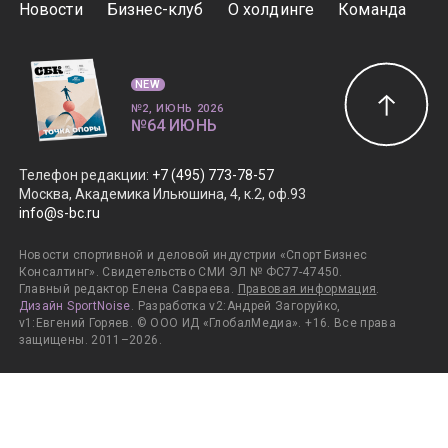
Новости
Бизнес-клуб
О холдинге
Команда
NEW
№2, ИЮНЬ 2026
№64 ИЮНЬ
Телефон редакции
:
+7 (495) 773-78-57
Москва, Академика Ильюшина, 4, к.2, оф.93
info@s-bc.ru
Новости спортивной и деловой индустрии «Спорт Бизнес
Консалтинг». Свидетельство СМИ ЭЛ № ФС77-47450.
Главный редактор Елена Савраева.
Правовая информация
.
Дизайн SportNoise
. Разработка v2:Андрей Загоруйко,
v1:Евгений Горяев. © ООО ИД «ГлобалМедиа». +16. Все права
защищены. 2011–2026.