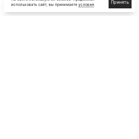
Принять
использовать сайт, вы принимаете
условия
.
Назначения и отставки
Выставки и конференции
Новости партнеров
Право
Спортивные сооружения
Соглашения и сделки
Спортивные мероприятия
Образование и карьера
Реклама и маркетинг
Технологии
Инвестиции и финансы
Управленческие решения
ЧМ по футболу 2018
Мерчандайзинг
Голос рынка