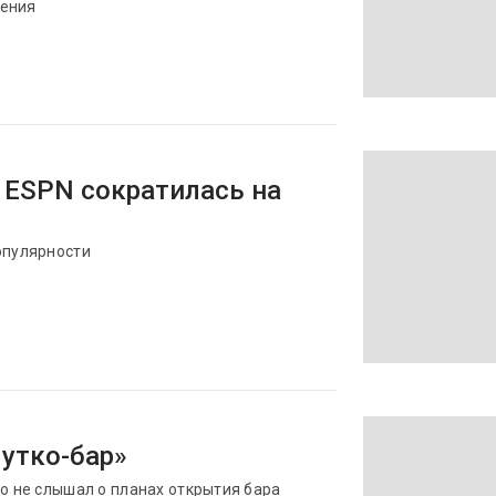
дения
 ESPN сократилась на
опулярности
утко-бар»
го не слышал о планах открытия бара