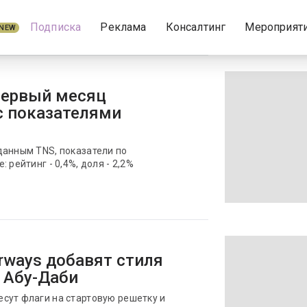
Подписка
Реклама
Консалтинг
Мероприят
NEW
 первый месяц
с показателями
данным TNS, показатели по
 рейтинг - 0,4%, доля - 2,2%
irways добавят стиля
 Абу-Даби
сут флаги на стартовую решетку и