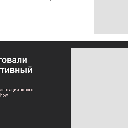
товали
ртивный
резентация нового
Show