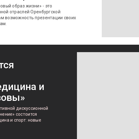
овый образ жизни» - это
вной отраслей Оренбургской
ам возможность презентации своих
ам.
тся
едицина и
зовы»
ктивной дискуссионной
ение» состоится
на и спорт: новые