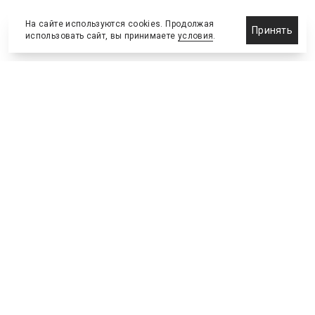
На сайте используются cookies. Продолжая
Принять
использовать сайт, вы принимаете
условия
.
Назначения и отставки
Выставки и конференции
Новости партнеров
Право
Спортивные сооружения
Соглашения и сделки
Спортивные мероприятия
Образование и карьера
Реклама и маркетинг
Технологии
Инвестиции и финансы
Управленческие решения