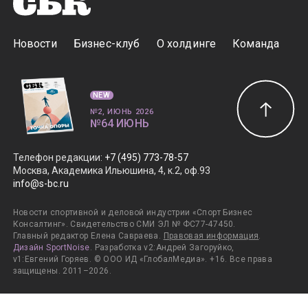
Новости
Бизнес-клуб
О холдинге
Команда
NEW
№2, ИЮНЬ 2026
№64 ИЮНЬ
Телефон редакции
:
+7 (495) 773-78-57
Москва, Академика Ильюшина, 4, к.2, оф.93
info@s-bc.ru
Новости спортивной и деловой индустрии «Спорт Бизнес
Консалтинг». Свидетельство СМИ ЭЛ № ФС77-47450.
Главный редактор Елена Савраева.
Правовая информация
.
Дизайн SportNoise
. Разработка v2:Андрей Загоруйко,
v1:Евгений Горяев. © ООО ИД «ГлобалМедиа». +16. Все права
защищены. 2011–2026.