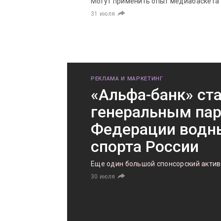
Могут применить опыт медиабаскета
31 июля
РЕКЛАМА И МАРКЕТИНГ
«Альфа-банк» ст
генеральным па
Федерации водн
спорта России
Еще один большой спонсорский актив
30 июля