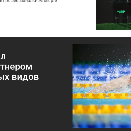
 в профессиональном спорте
ал
ртнером
ых видов