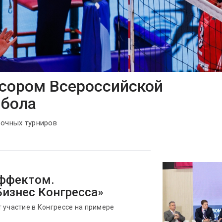
нсором Всероссийской
йбола
рочных турниров
эффектом.
изнес Конгресса»
 участие в Конгрессе на примере