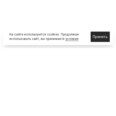
На сайте используются cookies. Продолжая
Принять
использовать сайт, вы принимаете
условия
.
Назначения и отставки
Выставки и конференции
Новости партнеров
Право
Спортивные сооружения
Соглашения и сделки
Спортивные мероприятия
Образование и карьера