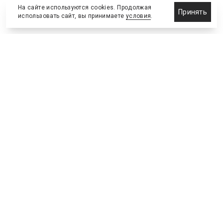
На сайте используются cookies. Продолжая
Принять
использовать сайт, вы принимаете
условия
.
Назначения и отставки
Выставки и конференции
Новости партнеров
Право
Спортивные сооружения
Соглашения и сделки
Спортивные мероприятия
Образование и карьера
Реклама и маркетинг
Технологии
Инвестиции и финансы
Управленческие решения