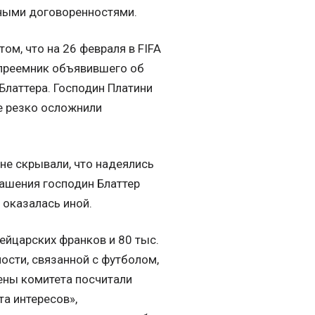
тными договоренностями.
м, что на 26 февраля в FIFA
 преемник объявившего об
 Блаттера. Господин Платини
е резко осложнили
не скрывали, что надеялись
лашения господин Блаттер
 оказалась иной.
йцарских франков и 80 тыс.
ости, связанной с футболом,
лены комитета посчитали
а интересов»,