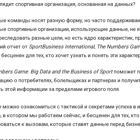
лядит спортивная организация, основанная на данных?
ые команды носят разную форму, но часто поддерживаю
е спортивные организации, использующие данные, не 
реследовать разные цели, но есть ядро характеристик, 
ий отчет от
SportBusiness International, The Numbers Gam
бесценен для тех, кто хочет узнать и понять эти характе
bers
Game
:
Big
Data
and
the
Business
of
Sport
поможет п
цию о потребителях, болельщиках и партнерах и получ
ь этой информации за пределами игрового поля.
е можно ознакомиться с тактикой и секретами успеха 
, в котором мы работаем сейчас, и бесценен для тех, кто
оваться к вызовам, которые ставят данные перед бизн