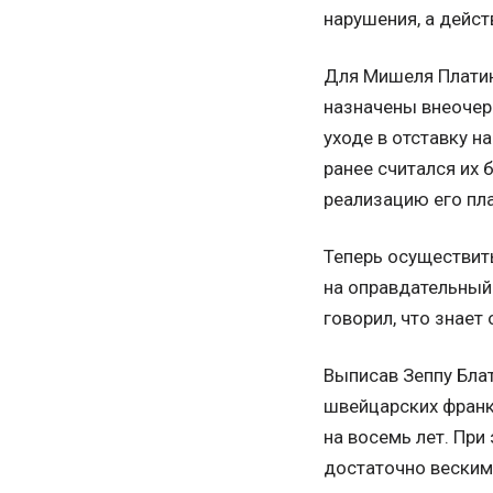
нарушения, а дейс
Для Мишеля Платин
назначены внеочер
уходе в отставку н
ранее считался их
реализацию его пл
Теперь осуществить
на оправдательный 
говорил, что знает
Выписав Зеппу Бла
швейцарских франко
на восемь лет. При
достаточно веским