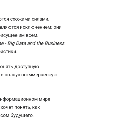
тся схожими силами.
являются исключением; они
присущее им всем.
e - Big Data and the Business
ристики.
онять доступную
ить полную коммерческую
в информационном мире
 хочет понять, как
есом будущего.