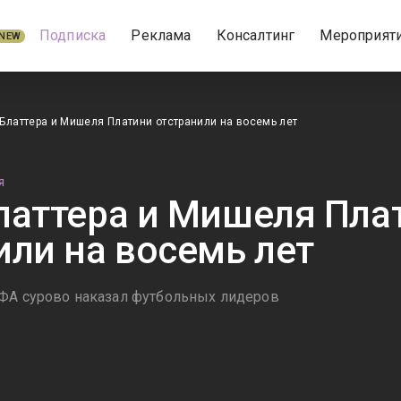
Подписка
Реклама
Консалтинг
Мероприят
NEW
Блаттера и Мишеля Платини отстранили на восемь лет
Я
латтера и Мишеля Пла
или на восемь лет
ФА сурово наказал футбольных лидеров