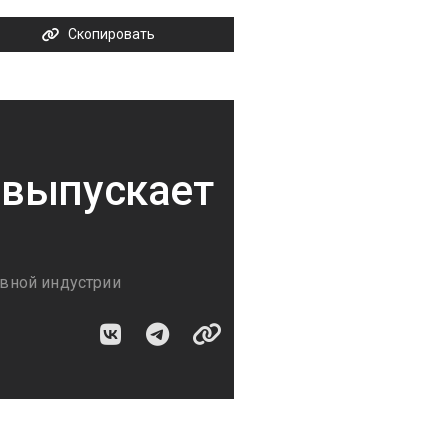
Скопировать
l выпускает
вной индустрии