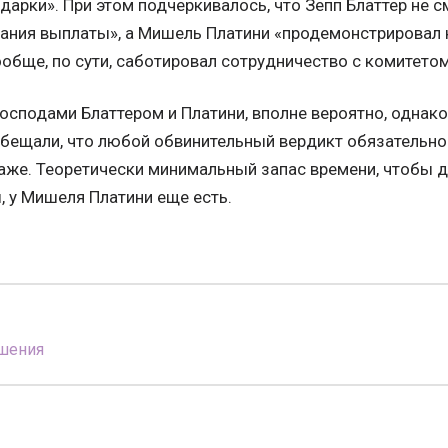
арки». При этом подчеркивалось, что Зепп Блаттер не 
ания выплаты», а Мишель Платини «продемонстрировал 
ообще, по сути, саботировал сотрудничество с комитетом
господами Блаттером и Платини, вполне вероятно, однако,
обещали, что любой обвинительный вердикт обязательн
аже. Теоретически минимальный запас времени, чтобы д
, у Мишеля Платини еще есть.
шения