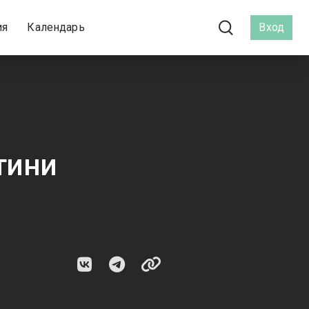
ия
Календарь
Вход
тини