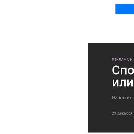
РЕКЛАМА И
Спо
или
На каких 
23 декабря