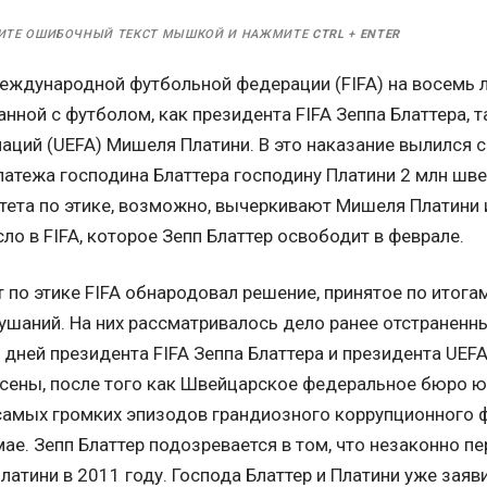
ИТЕ ОШИБОЧНЫЙ ТЕКСТ МЫШКОЙ И НАЖМИТЕ
CTRL
+
ENTER
Международной футбольной федерации (FIFA) на восемь л
анной с футболом, как президента FIFA Зеппа Блаттера, 
аций (UEFA) Мишеля Платини. В это наказание вылился с
латежа господина Блаттера господину Платини 2 млн шв
тета по этике, возможно, вычеркивают Мишеля Платини 
ло в FIFA, которое Зепп Блаттер освободит в феврале.
 по этике FIFA обнародовал решение, принятое по итога
ушаний. На них рассматривалось дело ранее отстраненн
 дней президента FIFA Зеппа Блаттера и президента UEF
сены, после того как Швейцарское федеральное бюро ю
самых громких эпизодов грандиозного коррупционного ф
ае. Зепп Блаттер подозревается в том, что незаконно п
тини в 2011 году. Господа Блаттер и Платини уже заяви