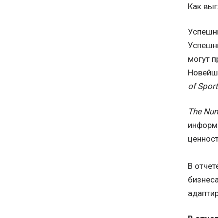
Как выг
Успешн
Успешны
могут п
Новейш
of Sport
The
Num
информа
ценност
В отчет
бизнеса
адаптир