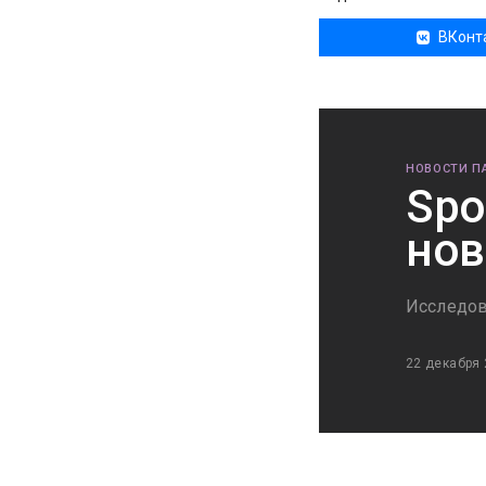
ВКонт
НОВОСТИ П
Spo
нов
Исследов
22 декабря