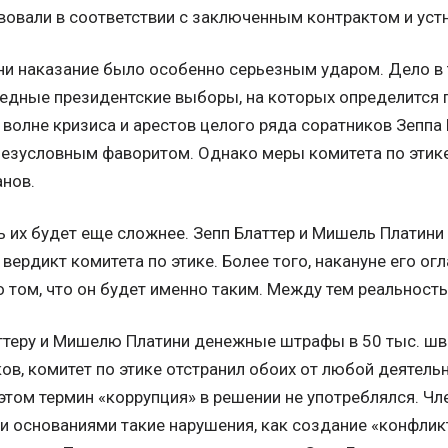
твовали в соответствии с заключенным контрактом и ус
и наказание было особенно серьезным ударом. Дело в то
едные президентские выборы, на которых определится
а волне кризиса и арестов целого ряда соратников Зеппа
 безусловным фаворитом. Однако меры комитета по этик
анов.
 их будет еще сложнее. Зепп Блаттер и Мишель Платини 
вердикт комитета по этике. Более того, накануне его ог
 о том, что он будет именно таким. Между тем реальность
ттеру и Мишелю Платини денежные штрафы в 50 тыс. шве
в, комитет по этике отстранил обоих от любой деятельн
 этом термин «коррупция» в решении не употреблялся. Ч
и основаниями такие нарушения, как создание «конфликт