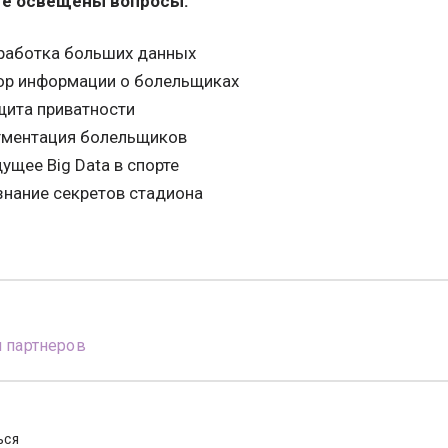
те освещены вопросы:
работка больших данных
ор информации о болельщиках
щита приватности
гментация болельщиков
ущее Big Data в спорте
знание секретов стадиона
 партнеров
ЬСЯ