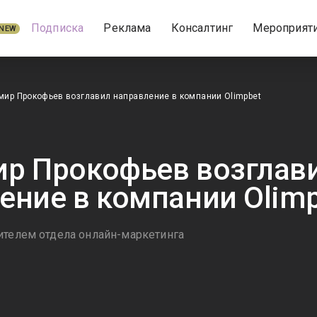
Подписка
Реклама
Консалтинг
Мероприят
NEW
ир Прокофьев возглавил направление в компании Olimpbet
р Прокофьев возглав
ение в компании Olim
ителем отдела онлайн-маркетинга