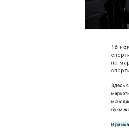
16 но
спорт
по ма
спорт
Здесь с
маркети
менедже
букмеке
В рамка