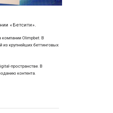
нии «Бетсити».
 компании Olimpbet. В
ой из крупнейших беттинговых
gital-пространстве. В
озданию контента.