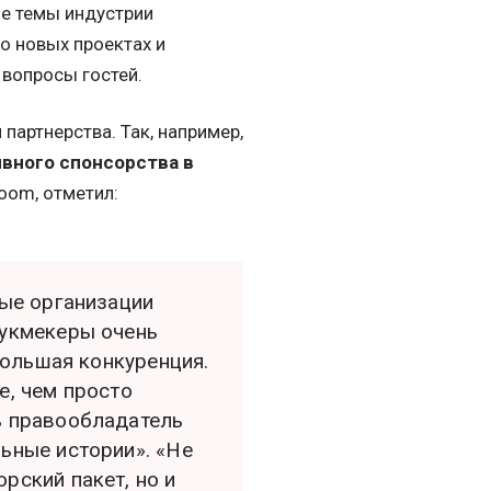
ие темы индустрии
о новых проектах и
 вопросы гостей.
партнерства. Так, например,
вного спонсорства в
oom, отметил:
ные организации
Букмекеры очень
большая конкуренция.
е, чем просто
ь правообладатель
ьные истории». «Не
рский пакет, но и