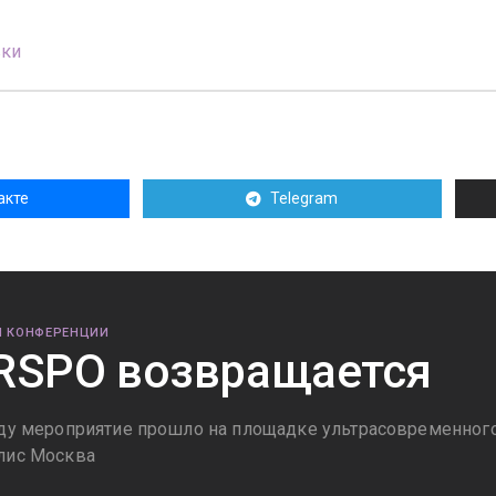
вки
акте
Telegram
И КОНФЕРЕНЦИИ
SPO возвращается
оду мероприятие прошло на площадке ультрасовременного
лис Москва