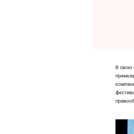
В свою
премьер
компани
фестива
правооб