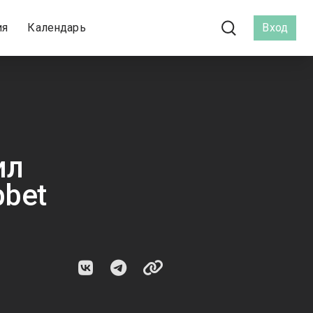
ия
Календарь
Вход
ил
pbet