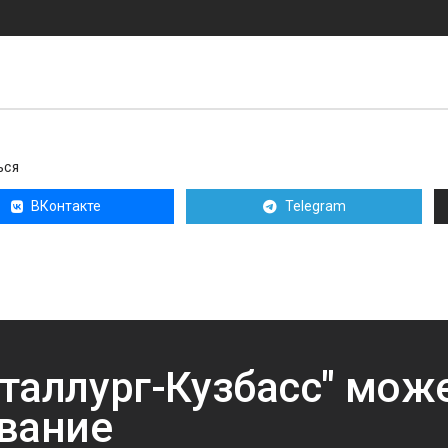
ЬСЯ
ВКонтакте
Telegram
таллург-Кузбасс" мож
вание