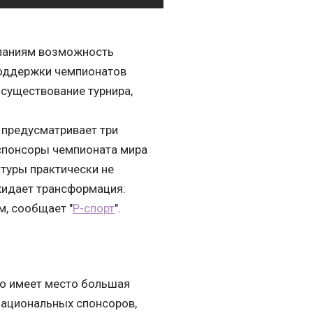
паниям возможность
поддержки чемпионатов
 существование турнира,
предусматривает три
спонсоры чемпионата мира
ктуры практически не
ожидает трансформация:
, сообщает "
Р-спорт
".
то имеет место большая
национальных спонсоров,