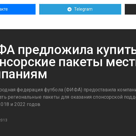
акте
Telegram
А предложила купит
нсорские пакеты мес
мпаниям
одная федерация футбола (ФИФА) предоставила компан
ать региональные пакеты для оказания спонсорской под
2018 и 2022 годов
2013