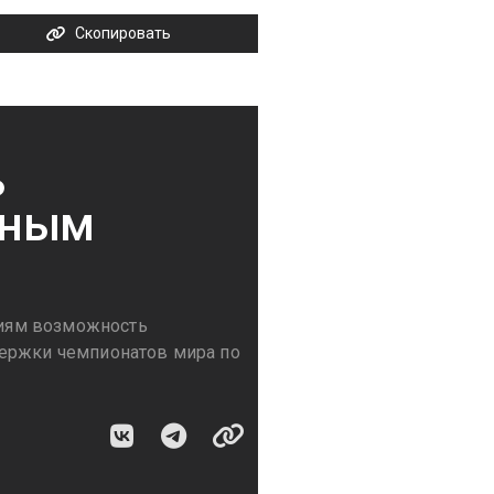
Скопировать
ь
тным
иям возможность
держки чемпионатов мира по