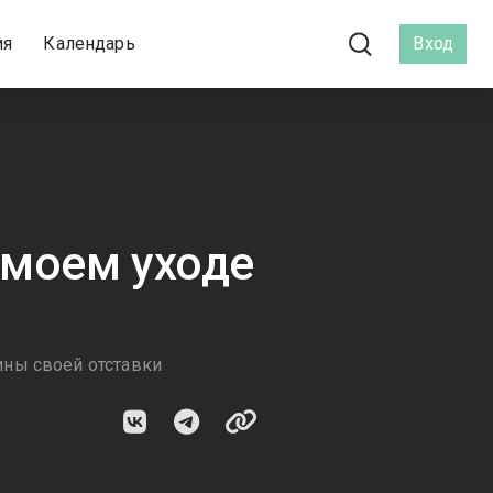
ия
Календарь
Вход
 моем уходе
ины своей отставки