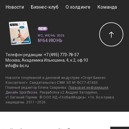
Новости
Бизнес-клуб
О холдинге
Команда
NEW
№2, ИЮНЬ 2026
№64 ИЮНЬ
Телефон редакции
:
+7 (495) 773-78-57
Москва, Академика Ильюшина, 4, к.2, оф.93
info@s-bc.ru
Новости спортивной и деловой индустрии «Спорт Бизнес
Консалтинг». Свидетельство СМИ ЭЛ № ФС77-47450.
Главный редактор Елена Савраева.
Правовая информация
.
Дизайн SportNoise
. Разработка v2:Андрей Загоруйко,
v1:Евгений Горяев. © ООО ИД «ГлобалМедиа». +16. Все права
защищены. 2011–2026.