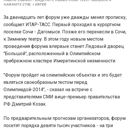
НАШЛИ ОШИБКУ? ВЫДЕЛИТЕ ОШИБОЧНЫЙ ТЕКСТ МЫШКОЙ И
НАЖМИТЕ
CTRL
+
ENTER
За двенадцать лет форум уже дважды менял прописку,
сообщает ИТАР-ТАСС. Первый проходил в курортном
поселке Сочи - Дагомысе. Позже его перенесли в Сочи,
к Зимнему театру. В этом году новым местом
проведения форума впервые станет Ледовый дворец
"Большой", расположенный в Олимпийском
прибрежном кластере Имеретинской низменности.
"Форум пройдет на олимпийских объектах и это будет
являться своеобразным тестом перед
Олимпиадой-2014", - сказал на встрече с
представителями СМИ вице-премьер правительства
РФ Дмитрий Козак.
По предварительным прогнозам организаторов, форум
посетят порядка девяти тысяч участников - на три