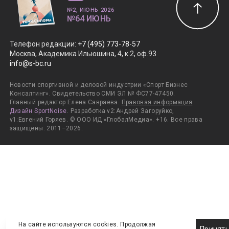
№2, ИЮНЬ 2026
№64 ИЮНЬ
Телефон редакции
:
+7 (495) 773-78-57
Москва, Академика Ильюшина, 4, к.2, оф.93
info@s-bc.ru
Новости спортивной и деловой индустрии «Спорт Бизнес
Консалтинг». Свидетельство СМИ ЭЛ № ФС77-47450.
Главный редактор Елена Савраева.
Правовая информация
.
Дизайн SportNoise
. Разработка v2:Андрей Загоруйко,
v1:Евгений Горяев. © ООО ИД «ГлобалМедиа». +16. Все права
защищены. 2011–2026.
На сайте используются cookies. Продолжая
Принят