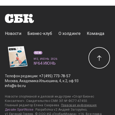
Новости
Бизнес-клуб
О холдинге
Команда
NEW
№2, ИЮНЬ 2026
№64 ИЮНЬ
Телефон редакции
:
+7 (495) 773-78-57
Москва, Академика Ильюшина, 4, к.2, оф.93
info@s-bc.ru
Новости спортивной и деловой индустрии «Спорт Бизнес
Консалтинг». Свидетельство СМИ ЭЛ № ФС77-47450.
Главный редактор Елена Савраева.
Правовая информация
.
Дизайн SportNoise
. Разработка v2:Андрей Загоруйко,
v1:Евгений Горяев. © ООО ИД «ГлобалМедиа». +16. Все права