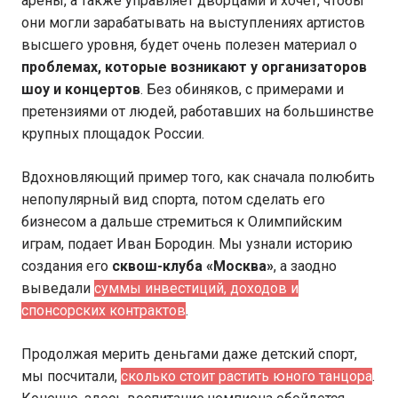
арены, а также управляет дворцами и хочет, чтобы
они могли зарабатывать на выступлениях артистов
высшего уровня, будет очень полезен материал о
проблемах, которые возникают у организаторов
шоу и концертов
. Без обиняков, с примерами и
претензиями от людей, работавших на большинстве
крупных площадок России.
Вдохновляющий пример того, как сначала полюбить
непопулярный вид спорта, потом сделать его
бизнесом а дальше стремиться к Олимпийским
играм, подает Иван Бородин. Мы узнали историю
создания его
сквош-клуба «Москва»
, а заодно
выведали
суммы инвестиций, доходов и
спонсорских контрактов
.
Продолжая мерить деньгами даже детский спорт,
мы посчитали,
сколько стоит растить юного танцора
.