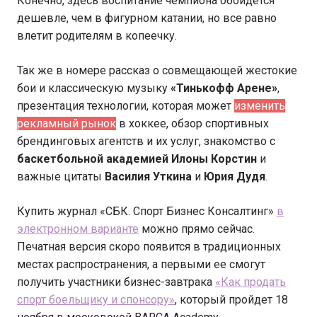
Конечно, здесь воспитание чемпиона обойдется
дешевле, чем в фигурном катании, но все равно
влетит родителям в копеечку.
Так же в номере рассказ о совмещающей жестокие
бои и классическую музыку
«Тинькофф Арене»
,
презентация технологии, которая может
изменить
рекламный рынок
в хоккее, обзор спортивных
брендинговых агентств и их услуг, знакомство с
баскетбольной академией Илоны Корстин
и
важные цитаты
Василия Уткина
и
Юрия Дудя
.
Купить журнал «СБК. Спорт Бизнес Консалтинг»
в
электронном варианте
можно прямо сейчас.
Печатная версия скоро появится в традиционных
местах распространения, а первыми ее смогут
получить участники бизнес-завтрака
«Как продать
спорт боельщику и спонсору»
, который пройдет 18