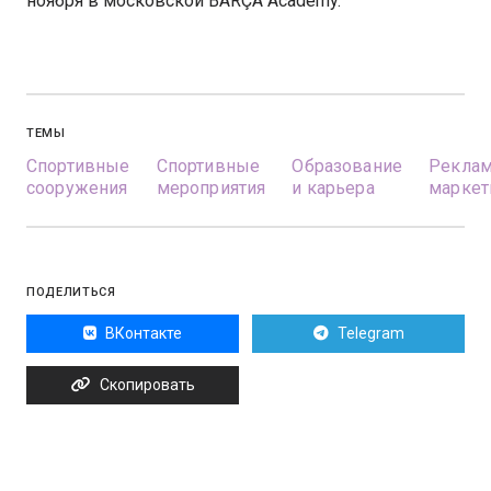
ноября в московской BARÇA Academy.
ТЕМЫ
Спортивные
Спортивные
Образование
Реклам
сооружения
мероприятия
и карьера
маркет
ПОДЕЛИТЬСЯ
ВКонтакте
Telegram
Скопировать