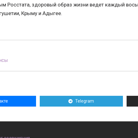
ым Росстата, здоровый образ жизни ведет каждый вось
гушетии, Крыму и Адыгее.
нсы
акте
Telegram