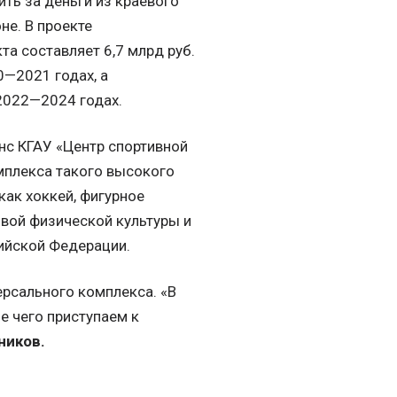
ить за деньги из краевого
не. В проекте
та составляет 6,7 млрд руб.
0—2021 годах, а
2022—2024 годах.
нс КГАУ «Центр спортивной
мплекса такого высокого
как хоккей, фигурное
овой физической культуры и
ийской Федерации.
ерсального комплекса. «В
е чего приступаем к
ников.