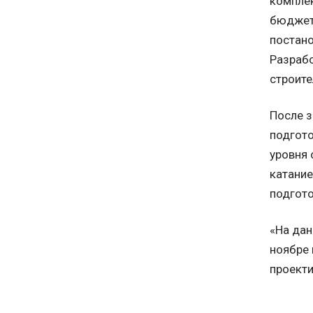
комплек
бюджета
постано
Разрабо
строите
После з
подгото
уровня 
катание
подгото
«На дан
ноябре 
проекти