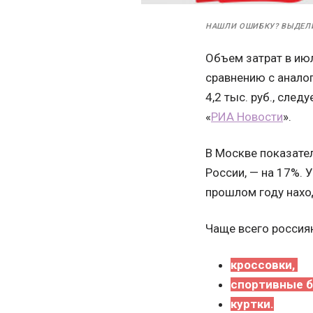
НАШЛИ ОШИБКУ? ВЫДЕЛ
Объем затрат в июл
сравнению с анало
4,2 тыс. руб., сле
«
РИА Новости
».
В Москве показате
России, — на 17%. 
прошлом году нахо
Чаще всего россиян
кроссовки,
спортивные б
куртки.