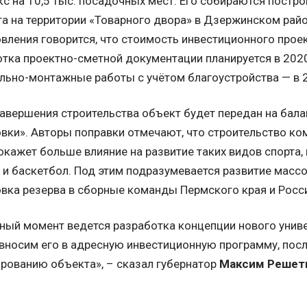
с на 10,5 тыс. посадочных мест. Его собираются постро
 на территории «Товарного двора» в Дзержинском райо
вления говорится, что стоимость инвестиционного проек
тка проектно-сметной документации планируется в 202
льно-монтажные работы с учётом благоустройства — в 
авершения строительства объект будет передан на бала
вки». Авторы поправки отмечают, что строительство ко
окажет больше влияние на развитие таких видов спорта, 
 и баскетбол. Под этим подразумевается развитие масс
вка резерва в сборные команды Пермского края и Росс
ный момент ведется разработка концепции нового унив
вносим его в адресную инвестиционную программу, посл
рованию объекта», – сказал губернатор
Максим Решет