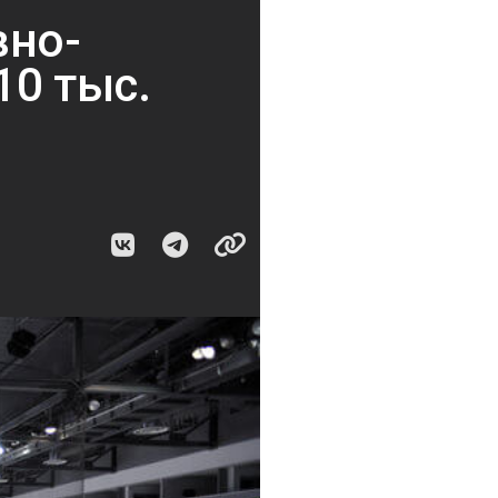
вно-
10 тыс.