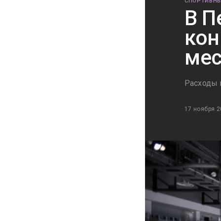
СПОРТИВНЫ
В П
кон
мес
Расходы 
17 ноября 2