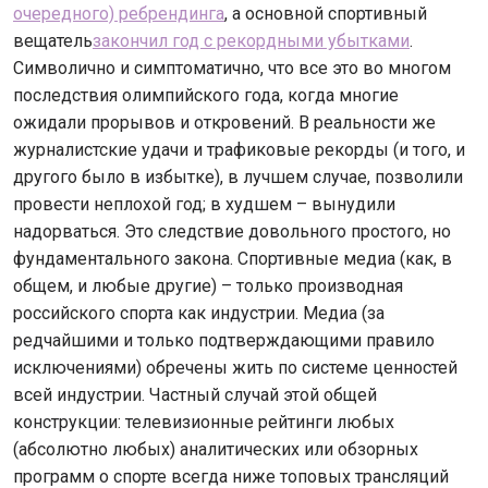
очередного) ребрендинга
, а основной спортивный
вещатель
закончил год с рекордными убытками
.
Символично и симптоматично, что все это во многом
последствия олимпийского года, когда многие
ожидали прорывов и откровений. В реальности же
журналистские удачи и трафиковые рекорды (и того, и
другого было в избытке), в лучшем случае, позволили
провести неплохой год; в худшем – вынудили
надорваться. Это следствие довольного простого, но
фундаментального закона. Спортивные медиа (как, в
общем, и любые другие) – только производная
российского спорта как индустрии. Медиа (за
редчайшими и только подтверждающими правило
исключениями) обречены жить по системе ценностей
всей индустрии. Частный случай этой общей
конструкции: телевизионные рейтинги любых
(абсолютно любых) аналитических или обзорных
программ о спорте всегда ниже топовых трансляций