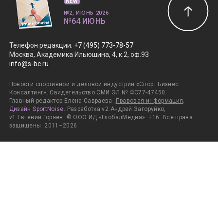
NEW
№2, ИЮНЬ 2026
№64 ИЮНЬ
Телефон редакции
:
+7 (495) 773-78-57
Москва, Академика Ильюшина, 4, к.2, оф.93
info@s-bc.ru
Новости спортивной и деловой индустрии «Спорт Бизнес
Консалтинг». Свидетельство СМИ ЭЛ № ФС77-47450.
Главный редактор Елена Савраева.
Правовая информация
.
Дизайн SportNoise
. Разработка v2:Андрей Загоруйко,
v1:Евгений Горяев. © ООО ИД «ГлобалМедиа». +16. Все права
защищены. 2011–2026.