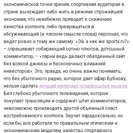
экономической точки зрения, спортивная аудитория в
стране вынуждает либо жить в режиме строжайшей
экономии, что неизбежно приводит к снижению
качества контента; либо превращаться в
обсуживающий (в плохом смысле слова) персонал, что
ведет ровно к тому же самому. «Эй, а как же sports.ru?»
– спрашивает собирающий сотню плюсов, дотошный
комментатор, – «парни ведь делают обалденный сайт
без всякой джинсы и бесконечных вливаний
инвесторов». Это, правда, но очень важно понимать,
что без убыточного радио, которое дает эфир Бубнову,
нельзя сделать
лучший материал позапрошлой недели
.
Без глубоко убыточного телевидения, которое
покупает трансляции и содержит штат комментаторов,
невозможно производить другой объемный пласт
востребованного контента. Звучит парадоксально, но
если бы все работали по правильным этическим и
экономическим моделям, качество спортивного