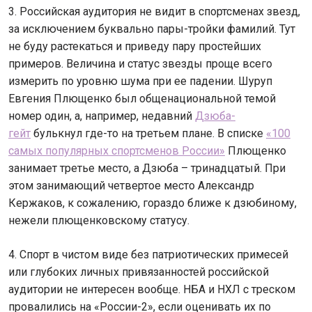
3. Российская аудитория не видит в спортсменах звезд,
за исключением буквально пары-тройки фамилий. Тут
не буду растекаться и приведу пару простейших
примеров. Величина и статус звезды проще всего
измерить по уровню шума при ее падении. Шуруп
Евгения Плющенко был общенациональной темой
номер один, а, например, недавний
Дзюба-
гейт
булькнул где-то на третьем плане. В списке
«100
самых популярных спортсменов России»
Плющенко
занимает третье место, а Дзюба – тринадцатый. При
этом занимающий четвертое место Александр
Кержаков, к сожалению, гораздо ближе к дзюбиному,
нежели плющенковскому статусу.
4. Спорт в чистом виде без патриотических примесей
или глубоких личных привязанностей российской
аудитории не интересен вообще. НБА и НХЛ с треском
провалились на «России-2», если оценивать их по