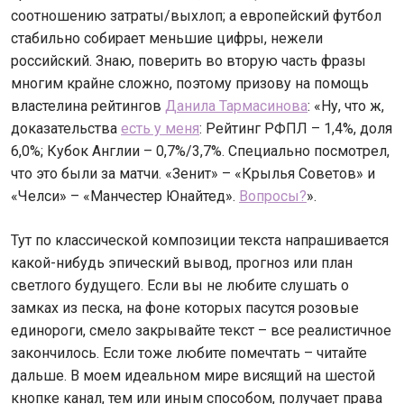
соотношению затраты/выхлоп; а европейский футбол
стабильно собирает меньшие цифры, нежели
российский. Знаю, поверить во вторую часть фразы
многим крайне сложно, поэтому призову на помощь
властелина рейтингов
Данила Тармасинова
: «Ну, что ж,
доказательства
есть у меня
: Рейтинг РФПЛ – 1,4%, доля
6,0%; Кубок Англии – 0,7%/3,7%. Специально посмотрел,
что это были за матчи. «Зенит» – «Крылья Советов» и
«Челси» – «Манчестер Юнайтед».
Вопросы?
».
Тут по классической композиции текста напрашивается
какой-нибудь эпический вывод, прогноз или план
светлого будущего. Если вы не любите слушать о
замках из песка, на фоне которых пасутся розовые
единороги, смело закрывайте текст – все реалистичное
закончилось. Если тоже любите помечтать – читайте
дальше. В моем идеальном мире висящий на шестой
кнопке канал, тем или иным способом, получает права