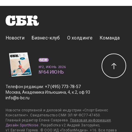
Новости
Бизнес-клуб
О холдинге
Команда
NEW
№2, ИЮНЬ 2026
№64 ИЮНЬ
Телефон редакции
:
+7 (495) 773-78-57
Москва, Академика Ильюшина, 4, к.2, оф.93
info@s-bc.ru
Новости спортивной и деловой индустрии «Спорт Бизнес
Консалтинг». Свидетельство СМИ ЭЛ № ФС77-47450.
Главный редактор Елена Савраева.
Правовая информация
.
Дизайн SportNoise
. Разработка v2:Андрей Загоруйко,
v1:Евгений Горяев. © ООО ИД «ГлобалМедиа». +16. Все права