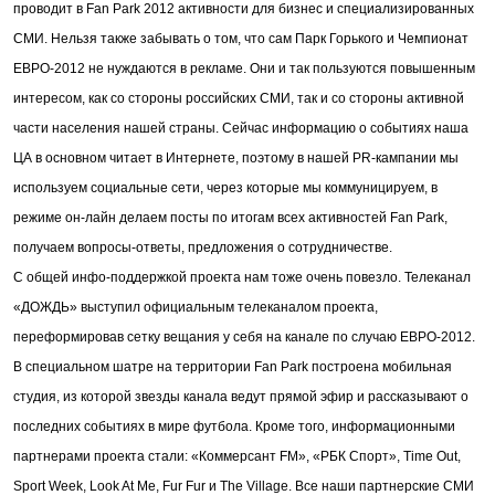
проводит в Fan Park 2012 активности для бизнес и специализированных
СМИ. Нельзя также забывать о том, что сам Парк Горького и Чемпионат
ЕВРО-2012 не нуждаются в рекламе. Они и так пользуются повышенным
интересом, как со стороны российских СМИ, так и со стороны активной
части населения нашей страны. Сейчас информацию о событиях наша
ЦА в основном читает в Интернете, поэтому в нашей PR-кампании мы
используем социальные сети, через которые мы коммуницируем, в
режиме он-лайн делаем посты по итогам всех активностей Fan Park,
получаем вопросы-ответы, предложения о сотрудничестве.
С общей инфо-поддержкой проекта нам тоже очень повезло. Телеканал
«ДОЖДЬ» выступил официальным телеканалом проекта,
переформировав сетку вещания у себя на канале по случаю ЕВРО-2012.
В специальном шатре на территории Fan Park построена мобильная
студия, из которой звезды канала ведут прямой эфир и рассказывают о
последних событиях в мире футбола. Кроме того, информационными
партнерами проекта стали: «Коммерсант FM», «РБК Спорт», Time Out,
Sport Week, Look At Me, Fur Fur и The Village. Все наши партнерские СМИ