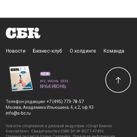
Новости
Бизнес-клуб
О холдинге
Команда
NEW
№2, ИЮНЬ 2026
№64 ИЮНЬ
Телефон редакции
:
+7 (495) 773-78-57
Москва, Академика Ильюшина, 4, к.2, оф.93
info@s-bc.ru
Новости спортивной и деловой индустрии «Спорт Бизнес
Консалтинг». Свидетельство СМИ ЭЛ № ФС77-47450.
Главный редактор Елена Савраева.
Правовая информация
.