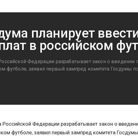
дума планирует ввест
плат в российском фу
Российской Федерации разрабатывает закон о введении п
ом футболе, заявил первый зампред комитета Госдумы по
 Российской Федерации разрабатывает закон о введени
ком футболе, заявил первый зампред комитета Госдумы 