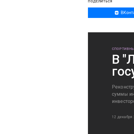
ПОДЕЛИТЬСЯ
ВКонт
СПОРТИВНЫ
В "
гос
Реконстр
суммы ин
инвестор
12 декабря