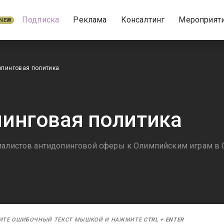
Подписка
Реклама
Консалтинг
Мероприят
NEW
опинговая политика
инговая политика
иалистов антидопинговой сферы к Олимпийским играм в 
ИТЕ ОШИБОЧНЫЙ ТЕКСТ МЫШКОЙ И НАЖМИТЕ
CTRL
+
ENTER