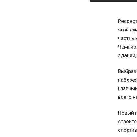
Реконст
этой су
частных
Чемпион
зданий,
Выбранн
набереж
Главны
всего н
Новый 
строите
спортив