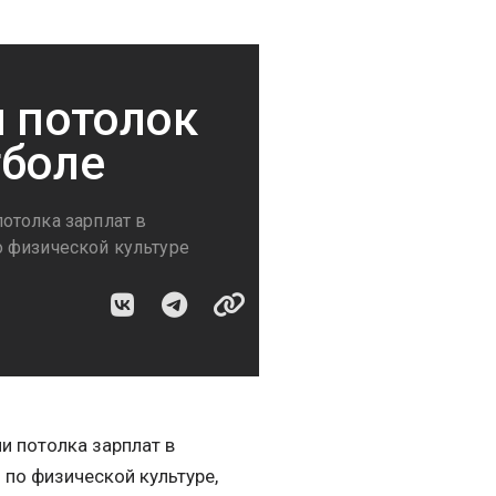
и потолок
тболе
отолка зарплат в
 физической культуре
и потолка зарплат в
по физической культуре,