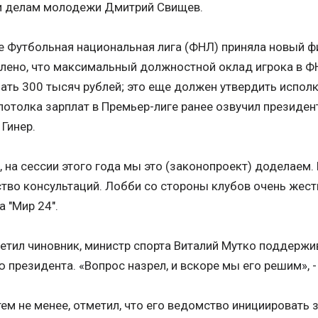
 и делам молодежи Дмитрий Свищев.
е Футбольная национальная лига (ФНЛ) приняла новый ф
лено, что максимальный должностной оклад игрока в Ф
ть 300 тысяч рублей; это еще должен утвердить испол
потолка зарплат в Премьер-лиге ранее озвучил президе
 Гинер.
 на сессии этого года мы это (законопроект) доделаем
тво консультаций. Лобби со стороны клубов очень жестк
 "Мир 24".
етил чиновник, министр спорта Виталий Мутко поддерж
 президента. «Вопрос назрел, и вскоре мы его решим», 
тем не менее, отметил, что его ведомство инициировать