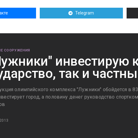
акте
Telegram
Е СООРУЖЕНИЯ
Лужники" инвестирую 
ударство, так и частн
укция олимпийского комплекса "Лужники" обойдется в 83,
вестирует город, а половину денег руководство спортком
ов
 2013