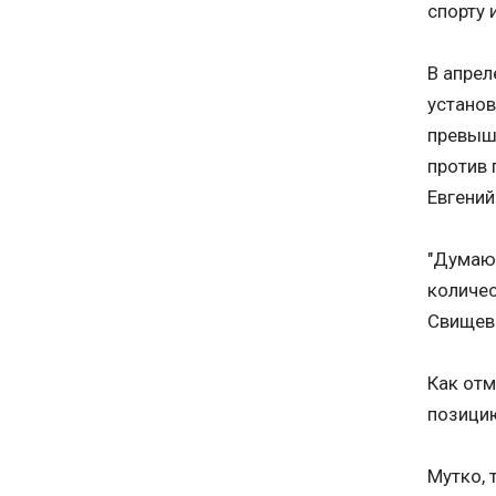
спорту
В апрел
установ
превыша
против 
Евгений
"Думаю,
количес
Свищева
Как отм
позицию
Мутко, 