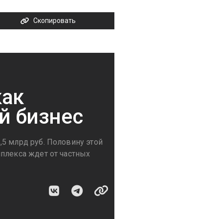
Скопировать
как
ый бизнес
5 млрд руб. Половину этой
плекса ждет от частных