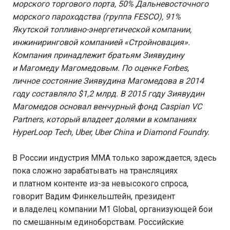
морского торгового порта, 50% Дальневосточного
морского пароходства (группа FESCO), 91%
Якутской топливно-энергетической компании,
инжиниринговой компанией «Стройновация».
Компания принадлежит братьям Зиявудину
и Магомеду Магомедовым. По оценке Forbes,
личное состояние Зиявудина Магомедова в 2014
году составляло $1,2 млрд. В 2015 году Зиявудин
Магомедов основал венчурный фонд Caspian VC
Partners, который владеет долями в компаниях
HyperLoop Tech, Uber, Uber China и Diamond Foundry.
В России индустрия ММА только зарождается, здесь
пока сложно зарабатывать на трансляциях
и платном контенте из-за невысокого спроса,
говорит Вадим Финкельштейн, президент
и владелец компании M1 Global, организующей бои
по смешанным единоборствам. Российские