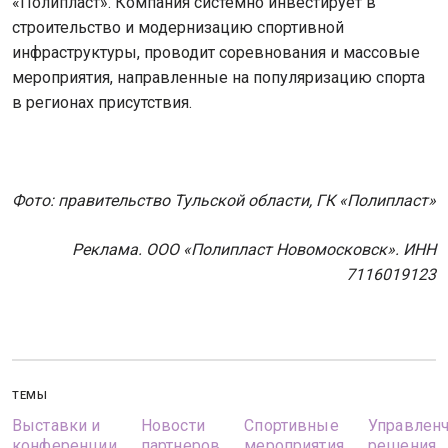
«Полипласт». Компания системно инвестирует в
строительство и модернизацию спортивной
инфраструктуры, проводит соревнования и массовые
мероприятия, направленные на популяризацию спорта
в регионах присутствия.
Фото: правительство Тульской области, ГК «Полипласт»
Реклама. ООО «Полипласт Новомосковск». ИНН
7116019123
ТЕМЫ
Выставки и
Новости
Спортивные
Управлен
конференции
партнеров
мероприятия
решения