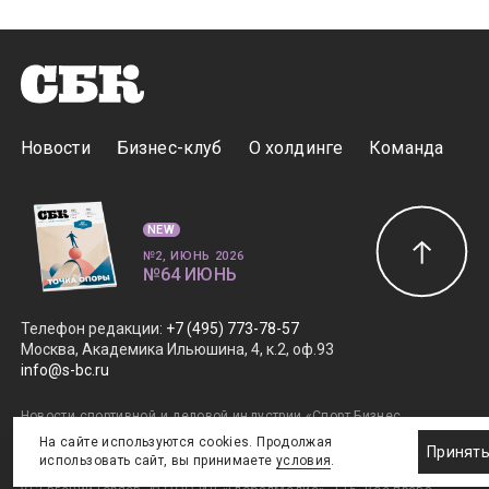
Новости
Бизнес-клуб
О холдинге
Команда
NEW
№2, ИЮНЬ 2026
№64 ИЮНЬ
Телефон редакции
:
+7 (495) 773-78-57
Москва, Академика Ильюшина, 4, к.2, оф.93
info@s-bc.ru
Новости спортивной и деловой индустрии «Спорт Бизнес
Консалтинг». Свидетельство СМИ ЭЛ № ФС77-47450.
На сайте используются cookies. Продолжая
Принят
Главный редактор Елена Савраева.
Правовая информация
.
использовать сайт, вы принимаете
условия
.
Дизайн SportNoise
. Разработка v2:Андрей Загоруйко,