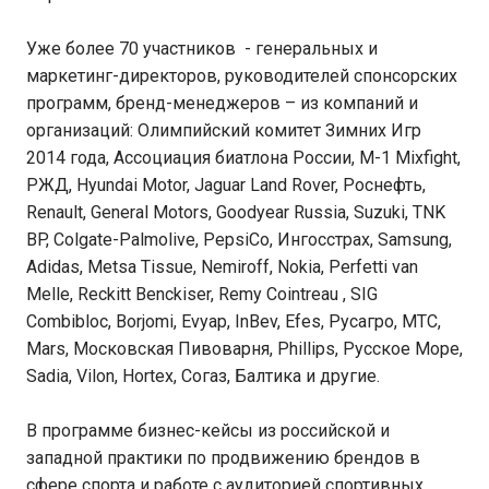
Уже более 70 участников - генеральных и
маркетинг-директоров, руководителей спонсорских
программ, бренд-менеджеров – из компаний и
организаций: Олимпийский комитет Зимних Игр
2014 года, Ассоциация биатлона России, M-1 Mixfight,
РЖД, Hyundai Motor, Jaguar Land Rover, Роснефть,
Renault, General Motors, Goodyear Russia, Suzuki, TNK
BP, Colgate-Palmolive, PepsiСo, Ингосстрах, Samsung,
Adidas, Metsa Tissue, Nemiroff, Nokia, Perfetti van
Melle, Reckitt Benckiser, Remy Cointreau , SIG
Combibloc, Borjomi, Evyap, InBev, Efes, Русагро, МТС,
Mars, Московская Пивоварня, Phillips, Русское Море,
Sadia, Vilon, Hortex, Согаз, Балтика и другие.
В программе бизнес-кейсы из российской и
западной практики по продвижению брендов в
сфере спорта и работе с аудиторией спортивных