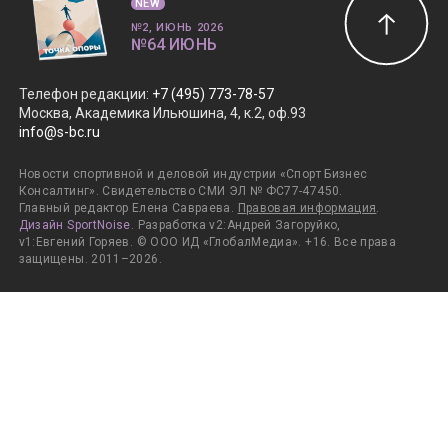
NEW
№2, ИЮНЬ 2026
№64 ИЮНЬ
Телефон редакции
:
+7 (495) 773-78-57
Москва, Академика Ильюшина, 4, к.2, оф.93
info@s-bc.ru
Новости спортивной и деловой индустрии «Спорт Бизнес
Консалтинг». Свидетельство СМИ ЭЛ № ФС77-47450.
Главный редактор Елена Савраева.
Правовая информация
.
Дизайн SportNoise
. Разработка v2:Андрей Загоруйко,
v1:Евгений Горяев. © ООО ИД «ГлобалМедиа». +16. Все права
защищены. 2011–2026.