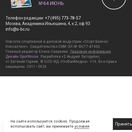
№64 ИЮНЬ
Телефон редакции
:
+7 (495) 773-78-57
Москва, Академика Ильюшина, 4, к.2, оф.93
info@s-bc.ru
Новости спортивной и деловой индустрии «Спорт Бизнес
Консалтинг». Свидетельство СМИ ЭЛ № ФС77-47450.
Главный редактор Елена Савраева.
Правовая информация
.
Дизайн SportNoise
. Разработка v2:Андрей Загоруйко,
v1:Евгений Горяев. © ООО ИД «ГлобалМедиа». +16. Все права
защищены. 2011–2026.
На сайте используются cookies. Продолжая
Принят
использовать сайт, вы принимаете
условия
.