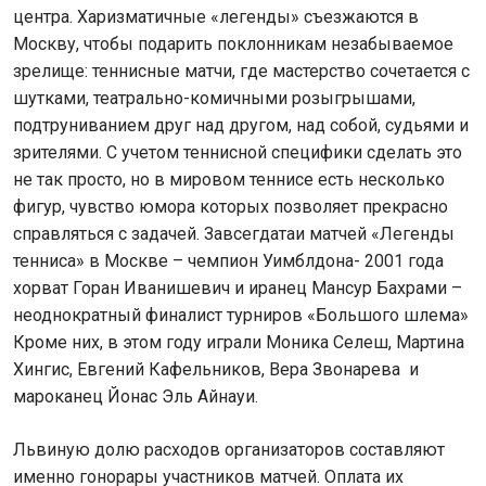
центра. Харизматичные «легенды» съезжаются в
Москву, чтобы подарить поклонникам незабываемое
зрелище: теннисные матчи, где мастерство сочетается с
шутками, театрально-комичными розыгрышами,
подтруниванием друг над другом, над собой, судьями и
зрителями. С учетом теннисной специфики сделать это
не так просто, но в мировом теннисе есть несколько
фигур, чувство юмора которых позволяет прекрасно
справляться с задачей. Завсегдатаи матчей «Легенды
тенниса» в Москве – чемпион Уимблдона- 2001 года
хорват Горан Иванишевич и иранец Мансур Бахрами –
неоднократный финалист турниров «Большого шлема»
Кроме них, в этом году играли Моника Селеш, Мартина
Хингис, Евгений Кафельников, Вера Звонарева и
мароканец Йонас Эль Айнауи.
Львиную долю расходов организаторов составляют
именно гонорары участников матчей. Оплата их