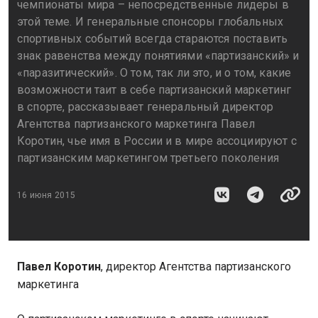
чемпионаты мира – непосредственные лидеры в
этой теме. И генеральные спонсоры глобальных
спортивных событий всегда стараются поставить
знак равенства между понятиями «партизанский» и
«паразитический». О том, так ли это, и о том, какие
возможности таит в себе партизанский маркетинг
в спорте, рассказывает генеральный директор
Агентства партизанского маркетинга Павел
Коротин, чье имя в России и в мире ассоциируют с
партизанским маркетингом третьего поколения
16 июня 2015
Павел Коротин
, директор Агентства партизанского
маркетинга