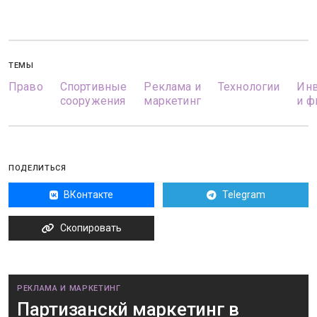
ТЕМЫ
Право
Спортивные
Реклама и
Технологии
Инв
сооружения
маркетинг
и ф
ПОДЕЛИТЬСЯ
ВКонтакте
Telegram
Скопировать
РЕКЛАМА И МАРКЕТИНГ
Партизанскй маркетинг в