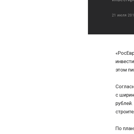
21 июля 20
«РосЕвр
инвести
этом п
Согласн
с ширин
рублей.
строите
По план