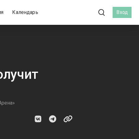
ия
Календарь
Вход
олучит
Арена»