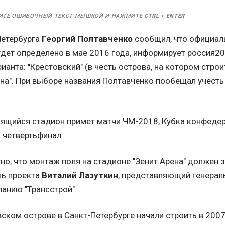
ИТЕ ОШИБОЧНЫЙ ТЕКСТ МЫШКОЙ И НАЖМИТЕ
CTRL
+
ENTER
Петербурга
Георгий Полтавченко
сообщил, что официал
удет определено в мае 2016 года, информирует россия2
ианта: "Крестовский" (в честь острова, на котором строит
ена". При выборе названия Полтавченко пообещал учест
оящийся стадион примет матчи ЧМ-2018, Кубка конфедер
 четвертьфинал.
но, что монтаж поля на стадионе "Зенит Арена" должен 
ль проекта
Виталий Лазуткин
, представляющий генерал
анию "Трансстрой".
ском острове в Санкт-Петербурге начали строить в 2007 