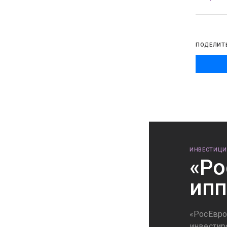
ПОДЕЛИТ
ИНВЕСТИЦИ
«Ро
ипп
«РосЕвро
инвестир