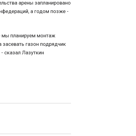
ельства арены запланировано
онфедераций, а годом позже -
ре мы планируем монтаж
а засевать газон подрядчик
 - сказал Лазуткин