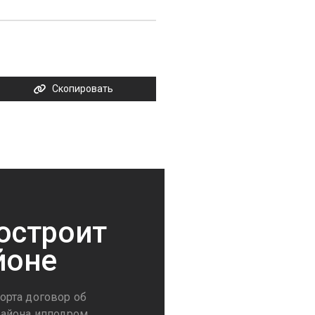
Скопировать
остроит
йоне
орта договор об
района ипподром