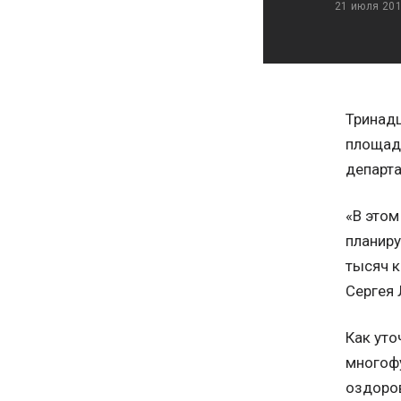
21 июля 20
Тринадц
площадь
департа
«В этом
планиру
тысяч к
Сергея 
Как уто
многоф
оздоро