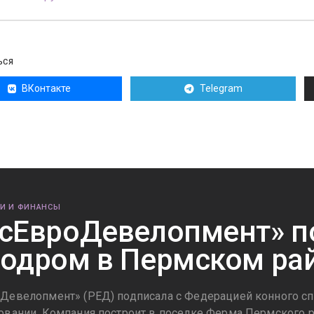
ЬСЯ
ВКонтакте
Telegram
И И ФИНАНСЫ
сЕвроДевелопмент» п
одром в Пермском ра
Девелопмент» (РЕД) подписала с Федерацией конного сп
овании. Компания построит в поселке Ферма Пермского 