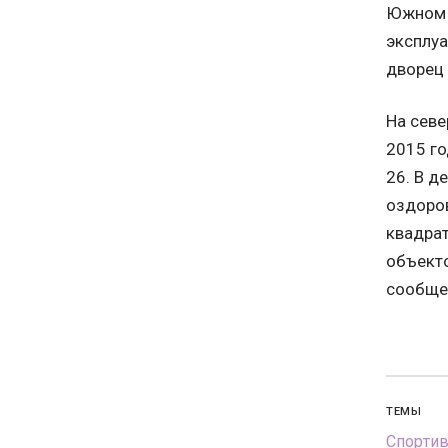
Южном а
эксплу
дворец 
На севе
2015 го
26. В д
оздоро
квадрат
объекто
сообще
ТЕМЫ
Спорти